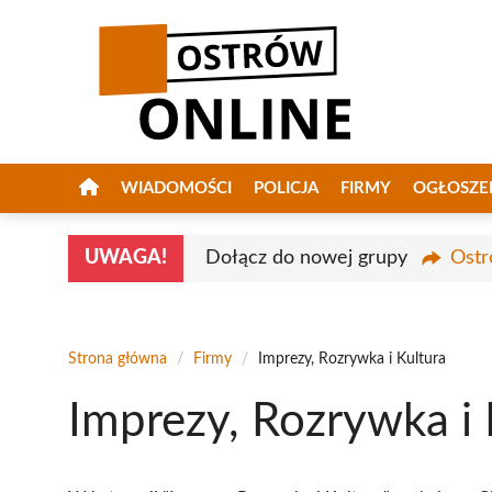
Przejdź
do
treści
WIADOMOŚCI
POLICJA
FIRMY
OGŁOSZE
UWAGA!
Dołącz do nowej grupy
Ostr
Strona główna
/
Firmy
/
Imprezy, Rozrywka i Kultura
Imprezy, Rozrywka i 