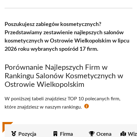
Facebook
X
Pinterest
WhatsApp
LinkedIn
Email
(Twitter)
Poszukujesz zabiegów kosmetycznych?
Przedstawiamy zestawienie najlepszych salonów
kosmetycznych w Ostrowie Wielkopolskim w lipcu
2026 roku wybranych spośród 17 firm.
Porównanie Najlepszych Firm w
Rankingu Salonów Kosmetycznych w
Ostrowie Wielkopolskim
W poniższej tabeli znajdziesz TOP 10 polecanych firm,
które znajdziesz w naszym rankingu.
Pozycja
Firma
Ocena
Wiz