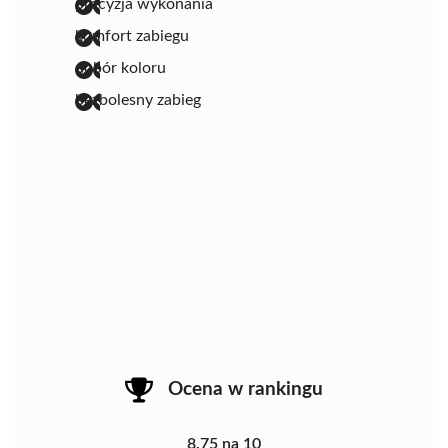
precyzja wykonania
komfort zabiegu
dobór koloru
bezbolesny zabieg
Ocena w rankingu
8.75 na 10