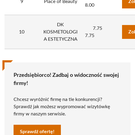
9
Place of Beauty
Zo
8.00
DK
7.75
10
KOSMETOLOGI
Zo
7.75
A ESTETYCZNA
Przedsiębiorco! Zadbaj o widoczność swojej
firmy!
Chcesz wyróżnić firmę na tle konkurencji?
Sprawdź jak możesz wypromować wizytówkę
firmy w naszym serwisie.
Sprawdź ofertę!