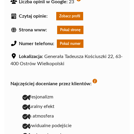
Liczba opinii w Google:
23
Czytaj opinie:
Zobacz profil
Strona www:
Pokaż stronę
Numer telefonu:
Pokaż numer
Lokalizacja:
Generała Tadeusza Kościuszki 22, 63-
400 Ostrów Wielkopolski
Najczęściej doceniane przez klientów:
profesjonalizm
naturalny efekt
miła atmosfera
indywidualne podejście