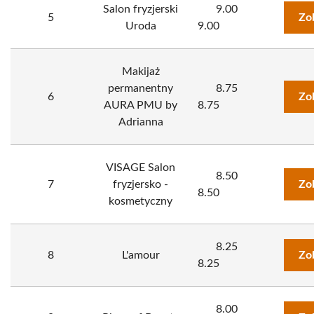
Salon fryzjerski
9.00
5
Zo
Uroda
9.00
Makijaż
permanentny
8.75
6
Zo
AURA PMU by
8.75
Adrianna
VISAGE Salon
8.50
7
fryzjersko -
Zo
8.50
kosmetyczny
8.25
8
L'amour
Zo
8.25
8.00