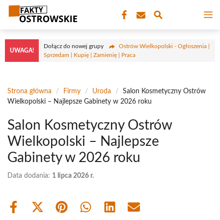
Przejdź
M
do
treści
Dołącz do nowej grupy
Ostrów Wielkopolski - Ogłoszenia |
UWAGA!
Sprzedam | Kupię | Zamienię | Praca
Strona główna
/
Firmy
/
Uroda
/
Salon Kosmetyczny Ostrów
Wielkopolski – Najlepsze Gabinety w 2026 roku
Salon Kosmetyczny Ostrów
Wielkopolski – Najlepsze
Gabinety w 2026 roku
Data dodania:
1 lipca 2026 r.
Share
Share
Share
Share
Share
Share
on
on
on
on
on
on