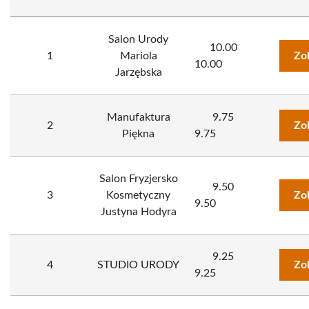
Salon Urody
10.00
1
Mariola
Zo
10.00
Jarzębska
Manufaktura
9.75
2
Zo
Piękna
9.75
Salon Fryzjersko
9.50
3
Kosmetyczny
Zo
9.50
Justyna Hodyra
9.25
4
STUDIO URODY
Zo
9.25