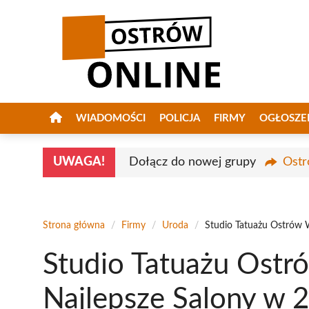
Przejdź
do
treści
WIADOMOŚCI
POLICJA
FIRMY
OGŁOSZE
UWAGA!
Dołącz do nowej grupy
Ostr
Strona główna
/
Firmy
/
Uroda
/
Studio Tatuażu Ostrów W
Studio Tatuażu Ostr
Najlepsze Salony w 