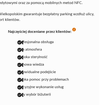
kredytowymi oraz za pomocą mobilnych metod NFC.
elkopolskim gwarantuje bezpłatny parking wzdłuż ulicy,
rt klientów.
Najczęściej doceniane przez klientów:
profesjonalna obsługa
miła atmosfera
wysoka sterylność
fachowa wiedza
indywidualne podejście
szybka pomoc przy problemach
precyzyjne wykonanie usług
duży wybór biżuterii