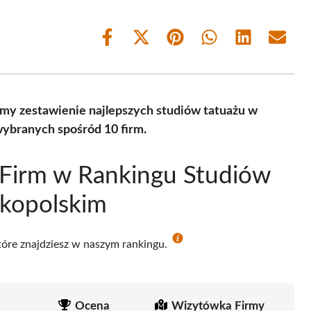
Share
Share
Share
Share
Share
Share
on
on
on
on
on
on
Facebook
X
Pinterest
WhatsApp
LinkedIn
Email
(Twitter)
my zestawienie najlepszych studiów tatuażu w
ybranych spośród 10 firm.
 Firm w Rankingu Studiów
lkopolskim
które znajdziesz w naszym rankingu.
Ocena
Wizytówka Firmy