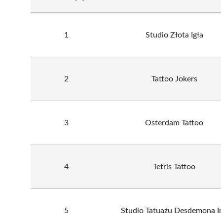
1
Studio Złota Igła
2
Tattoo Jokers
3
Osterdam Tattoo
4
Tetris Tattoo
5
Studio Tatuażu Desdemona I