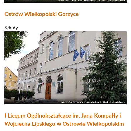
Ostrów Wielkopolski Gorzyce
Szkoły
I Liceum Ogólnokształcące im. Jana Kompałły i
Wojciecha Lipskiego w Ostrowie Wielkopolskim