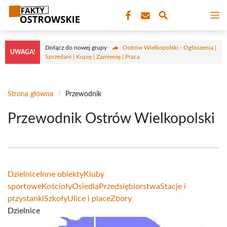
Przejdź
M
do
treści
Dołącz do nowej grupy
Ostrów Wielkopolski - Ogłoszenia |
UWAGA!
Sprzedam | Kupię | Zamienię | Praca
Strona główna
/
Przewodnik
Przewodnik Ostrów Wielkopolski
Dzielnice
Inne obiekty
Kluby
sportowe
Kościoły
Osiedla
Przedsiębiorstwa
Stacje i
przystanki
Szkoły
Ulice i place
Zbory
Dzielnice