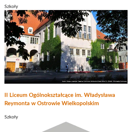
Szkoły
II Liceum Ogólnokształcące im. Władysława
Reymonta w Ostrowie Wielkopolskim
Szkoły