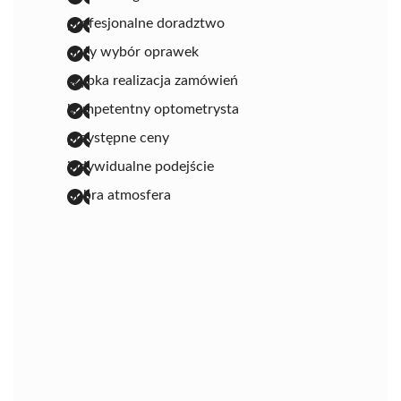
profesjonalne doradztwo
duży wybór oprawek
szybka realizacja zamówień
kompetentny optometrysta
przystępne ceny
indywidualne podejście
dobra atmosfera