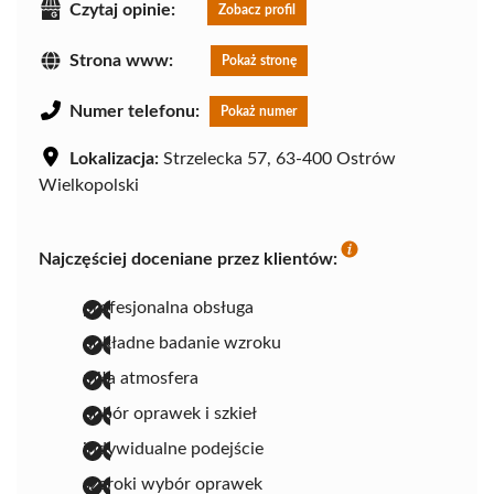
Czytaj opinie:
Zobacz profil
Strona www:
Pokaż stronę
Numer telefonu:
Pokaż numer
Lokalizacja:
Strzelecka 57, 63-400 Ostrów
Wielkopolski
Najczęściej doceniane przez klientów:
profesjonalna obsługa
dokładne badanie wzroku
miła atmosfera
dobór oprawek i szkieł
indywidualne podejście
szeroki wybór oprawek