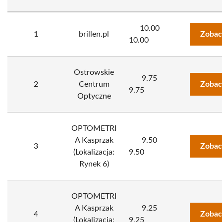
10.00
1
brillen.pl
Zobac
10.00
Ostrowskie
9.75
2
Centrum
Zobac
9.75
Optyczne
OPTOMETRI
A Kasprzak
9.50
3
Zobac
(Lokalizacja:
9.50
Rynek 6)
OPTOMETRI
A Kasprzak
9.25
4
Zobac
(Lokalizacja:
9.25