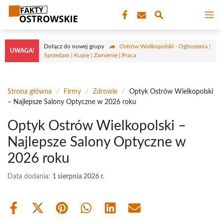
Przejdź
M
do
treści
Dołącz do nowej grupy
Ostrów Wielkopolski - Ogłoszenia |
UWAGA!
Sprzedam | Kupię | Zamienię | Praca
Strona główna
/
Firmy
/
Zdrowie
/
Optyk Ostrów Wielkopolski
– Najlepsze Salony Optyczne w 2026 roku
Optyk Ostrów Wielkopolski –
Najlepsze Salony Optyczne w
2026 roku
Data dodania:
1 sierpnia 2026 r.
Share
Share
Share
Share
Share
Share
on
on
on
on
on
on