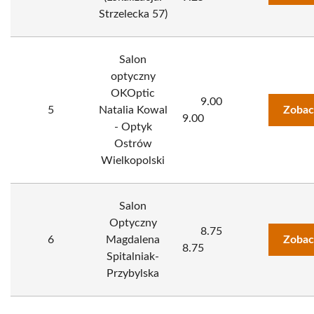
Strzelecka 57)
Salon
optyczny
OKOptic
9.00
5
Natalia Kowal
Zobac
9.00
- Optyk
Ostrów
Wielkopolski
Salon
Optyczny
8.75
6
Magdalena
Zobac
8.75
Spitalniak-
Przybylska