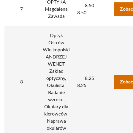
OPTYKA
8.50
7
Magdalena
Zobac
8.50
Zawada
Optyk
Ostrów
Wielkopolski
ANDRZEJ
WENDT
Zakład
optyczny,
8.25
8
Zobac
Okulista,
8.25
Badanie
wzroku,
Okulary dla
kierowców,
Naprawa
okularów