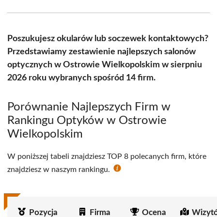
Facebook
X
Pinterest
WhatsApp
LinkedIn
Email
(Twitter)
Poszukujesz okularów lub soczewek kontaktowych?
Przedstawiamy zestawienie najlepszych salonów
optycznych w Ostrowie Wielkopolskim w sierpniu
2026 roku wybranych spośród 14 firm.
Porównanie Najlepszych Firm w
Rankingu Optyków w Ostrowie
Wielkopolskim
W poniższej tabeli znajdziesz TOP 8 polecanych firm, które
znajdziesz w naszym rankingu.
Pozycja
Firma
Ocena
Wizyt