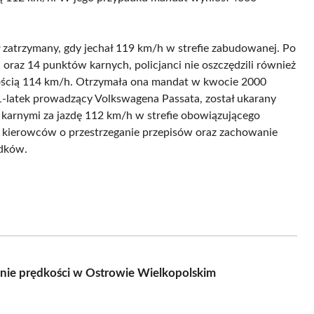
 zatrzymany, gdy jechał 119 km/h w strefie zabudowanej. Po
raz 14 punktów karnych, policjanci nie oszczędzili również
dkością 114 km/h. Otrzymała ona mandat w kwocie 2000
1-latek prowadzący Volkswagena Passata, został ukarany
karnymi za jazdę 112 km/h w strefie obowiązującego
ch kierowców o przestrzeganie przepisów oraz zachowanie
adków.
enie prędkości w Ostrowie Wielkopolskim