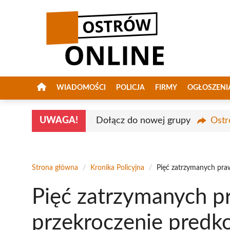
Przejdź
do
treści
WIADOMOŚCI
POLICJA
FIRMY
OGŁOSZENI
UWAGA!
Dołącz do nowej grupy
Ostr
Strona główna
/
Kronika Policyjna
/
Pięć zatrzymanych pra
Pięć zatrzymanych p
przekroczenie prędk