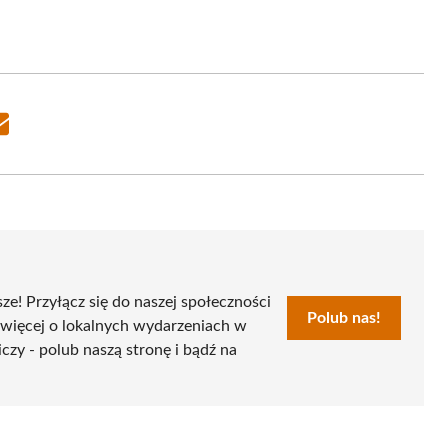
Share
on
Email
sze! Przyłącz się do naszej społeczności
Polub nas!
 więcej o lokalnych wydarzeniach w
czy - polub naszą stronę i bądź na