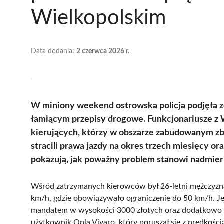
Wielkopolskim
Data dodania:
2 czerwca 2026 r.
W miniony weekend ostrowska policja podjęła 
łamiącym przepisy drogowe. Funkcjonariusze z
kierujących, którzy w obszarze zabudowanym z
stracili prawa jazdy na okres trzech miesięcy o
pokazują, jak poważny problem stanowi nadmie
Wśród zatrzymanych kierowców był 26-letni mężczyzna
km/h, gdzie obowiązywało ograniczenie do 50 km/h. J
mandatem w wysokości 3000 złotych oraz dodatkowo 1
użytkownik Opla Vivaro, który poruszał się z prędkoś