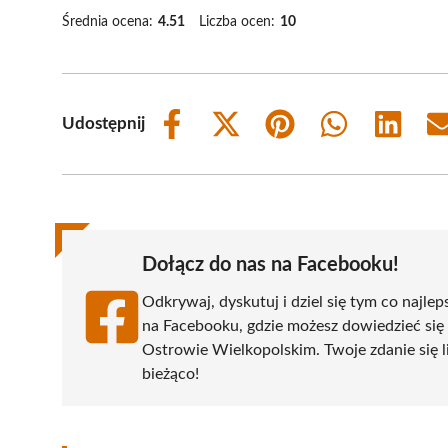
Średnia ocena:
4.51
Liczba ocen:
10
Udostępnij
Share
Share
Share
Share
Share
on
on
on
on
on
Facebook
X
Pinterest
WhatsApp
LinkedIn
(Twitter)
Dołącz do nas na Facebooku!
Odkrywaj, dyskutuj i dziel się tym co najlep
na Facebooku, gdzie możesz dowiedzieć się
Ostrowie Wielkopolskim. Twoje zdanie się li
bieżąco!