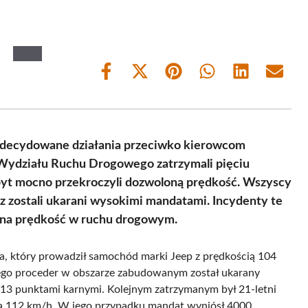
Share
Share
Share
Share
Share
Share
on
on
on
on
on
on
Facebook
X
Pinterest
WhatsApp
LinkedIn
Email
(Twitter)
zdecydowane działania przeciwko kierowcom
 Wydziału Ruchu Drogowego zatrzymali pięciu
byt mocno przekroczyli dozwoloną prędkość. Wszyscy
raz zostali ukarani wysokimi mandatami. Incydenty te
rna prędkość w ruchu drogowym.
, który prowadził samochód marki Jeep z prędkością 104
ego proceder w obszarze zabudowanym został ukarany
3 punktami karnymi. Kolejnym zatrzymanym był 21-letni
cią 112 km/h. W jego przypadku mandat wyniósł 4000