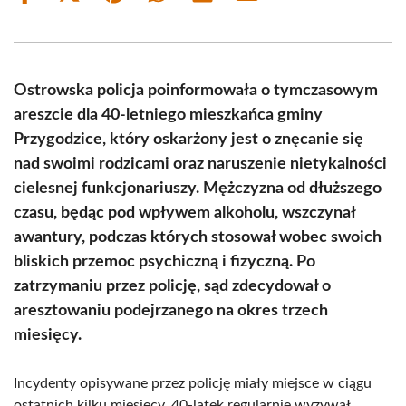
on
on
on
on
on
on
Facebook
X
Pinterest
WhatsApp
LinkedIn
Email
(Twitter)
Ostrowska policja poinformowała o tymczasowym
areszcie dla 40-letniego mieszkańca gminy
Przygodzice, który oskarżony jest o znęcanie się
nad swoimi rodzicami oraz naruszenie nietykalności
cielesnej funkcjonariuszy. Mężczyzna od dłuższego
czasu, będąc pod wpływem alkoholu, wszczynał
awantury, podczas których stosował wobec swoich
bliskich przemoc psychiczną i fizyczną. Po
zatrzymaniu przez policję, sąd zdecydował o
aresztowaniu podejrzanego na okres trzech
miesięcy.
Incydenty opisywane przez policję miały miejsce w ciągu
ostatnich kilku miesięcy. 40-latek regularnie wyzywał,