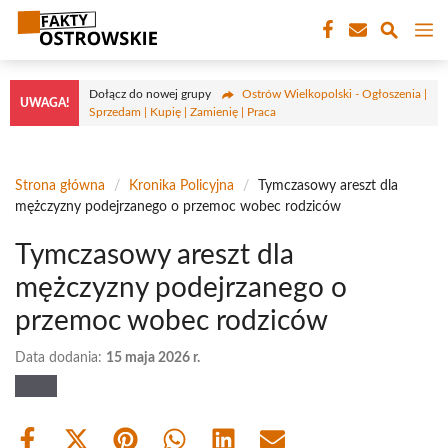
Przejdź
M
do
treści
Dołącz do nowej grupy
Ostrów Wielkopolski - Ogłoszenia |
UWAGA!
Sprzedam | Kupię | Zamienię | Praca
Strona główna
/
Kronika Policyjna
/
Tymczasowy areszt dla
mężczyzny podejrzanego o przemoc wobec rodziców
Tymczasowy areszt dla
mężczyzny podejrzanego o
przemoc wobec rodziców
Data dodania:
15 maja 2026 r.
Share
Share
Share
Share
Share
Share