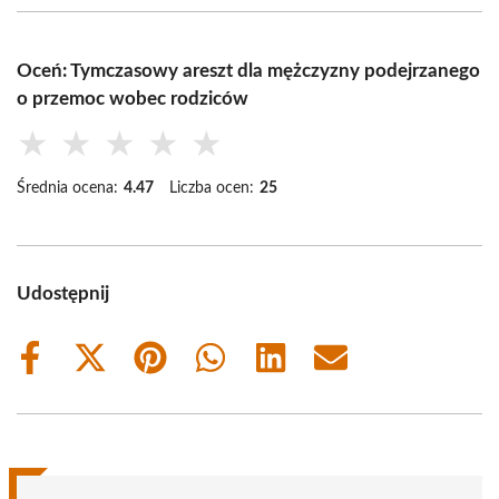
Oceń: Tymczasowy areszt dla mężczyzny podejrzanego
o przemoc wobec rodziców
★
★
★
★
★
Średnia ocena:
4.47
Liczba ocen:
25
Udostępnij
Share
Share
Share
Share
Share
Share
on
on
on
on
on
on
Facebook
X
Pinterest
WhatsApp
LinkedIn
Email
(Twitter)