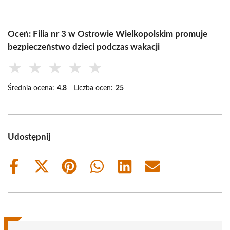
Oceń: Filia nr 3 w Ostrowie Wielkopolskim promuje
bezpieczeństwo dzieci podczas wakacji
★
★
★
★
★
Średnia ocena:
4.8
Liczba ocen:
25
Udostępnij
Share
Share
Share
Share
Share
Share
on
on
on
on
on
on
Facebook
X
Pinterest
WhatsApp
LinkedIn
Email
(Twitter)