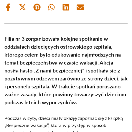
Share
Share
Share
Share
Share
Share
on
on
on
on
on
on
Facebook
X
Pinterest
WhatsApp
LinkedIn
Email
(Twitter)
Filia nr 3 zorganizowała kolejne spotkanie w
oddziałach dziecięcych ostrowskiego szpitala,
którego celem było edukowanie najmłodszych na
temat bezpieczeństwa w czasie wakacji. Akcja
nosiła hasło „Z nami bezpieczniej” i spotkała się z
pozytywnym odzewem zarówno ze strony dzieci, jak
i personelu szpitala. W trakcie spotkań poruszano
ważne zasady, które powinny towarzyszyć dzieciom
podczas letnich wypoczynków.
Podczas wizyty, dzieci miały okazję zapoznać się z książką
„Bezpieczne wakacje”, która w przystępny sposób