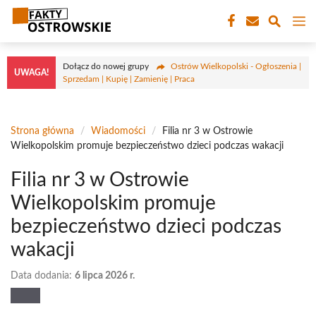
Przejdź
M
do
treści
Dołącz do nowej grupy
Ostrów Wielkopolski - Ogłoszenia |
UWAGA!
Sprzedam | Kupię | Zamienię | Praca
Strona główna
/
Wiadomości
/
Filia nr 3 w Ostrowie
Wielkopolskim promuje bezpieczeństwo dzieci podczas wakacji
Filia nr 3 w Ostrowie
Wielkopolskim promuje
bezpieczeństwo dzieci podczas
wakacji
Data dodania:
6 lipca 2026 r.