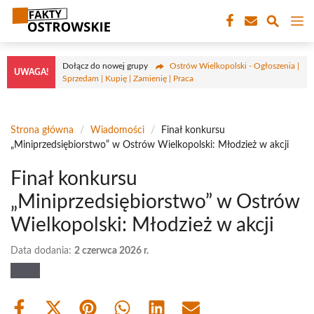
Przejdź
M
do
treści
Dołącz do nowej grupy
Ostrów Wielkopolski - Ogłoszenia |
UWAGA!
Sprzedam | Kupię | Zamienię | Praca
Strona główna
/
Wiadomości
/
Finał konkursu
„Miniprzedsiębiorstwo” w Ostrów Wielkopolski: Młodzież w akcji
Finał konkursu
„Miniprzedsiębiorstwo” w Ostrów
Wielkopolski: Młodzież w akcji
Data dodania:
2 czerwca 2026 r.
Share
Share
Share
Share
Share
Share