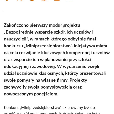
on
on
on
on
on
on
Facebook
X
Pinterest
WhatsApp
LinkedIn
Email
(Twitter)
Zakończono pierwszy moduł projektu
„Bezpośrednie wsparcie szkół, ich uczniów i
nauczycieli”, w ramach którego odbył się finał
konkursu „Miniprzedsiębiorstwo”. Inicjatywa miała
na celu rozwijanie kluczowych kompetencji uczniów
oraz wsparcie ich w planowaniu przyszłości
edukacyjnej i zawodowej. W wydarzeniu wzięli
udział uczniowie klas ósmych, którzy prezentowali
swoje pomysły na własne firmy. Projekty
zachwyciły swoją pomysłowością oraz
nowoczesnym podejściem.
Konkurs „Miniprzedsiębiorstwo” skierowany był do
uczniów szkół podstawowych, których zadaniem było