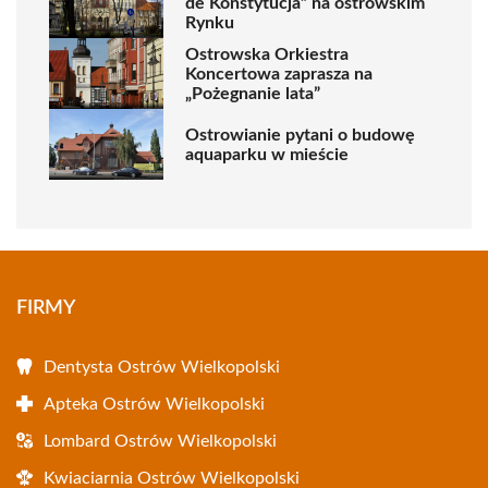
de Konstytucja” na ostrowskim
Rynku
Ostrowska Orkiestra
Koncertowa zaprasza na
„Pożegnanie lata”
Ostrowianie pytani o budowę
aquaparku w mieście
FIRMY
Dentysta Ostrów Wielkopolski
Apteka Ostrów Wielkopolski
Lombard Ostrów Wielkopolski
Kwiaciarnia Ostrów Wielkopolski