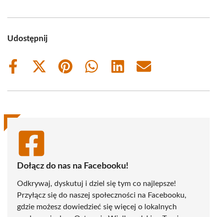
Udostępnij
Share
Share
Share
Share
Share
Share
on
on
on
on
on
on
Facebook
X
Pinterest
WhatsApp
LinkedIn
Email
(Twitter)
Dołącz do nas na Facebooku!
Odkrywaj, dyskutuj i dziel się tym co najlepsze!
Przyłącz się do naszej społeczności na Facebooku,
gdzie możesz dowiedzieć się więcej o lokalnych