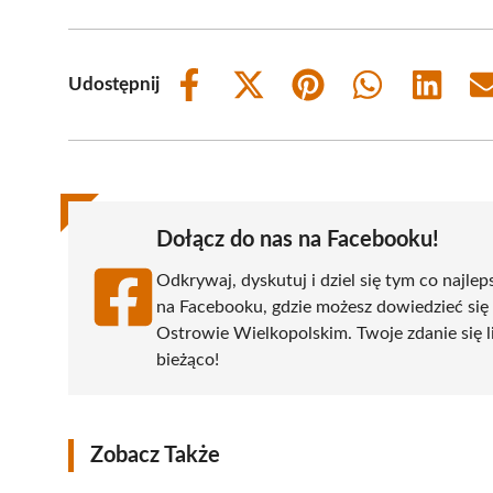
Udostępnij
Share
Share
Share
Share
Share
on
on
on
on
on
Facebook
X
Pinterest
WhatsApp
LinkedIn
(Twitter)
Dołącz do nas na Facebooku!
Odkrywaj, dyskutuj i dziel się tym co najlep
na Facebooku, gdzie możesz dowiedzieć się
Ostrowie Wielkopolskim. Twoje zdanie się li
bieżąco!
Zobacz Także