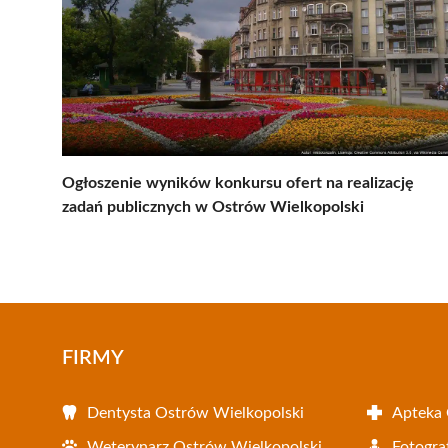
Ogłoszenie wyników konkursu ofert na realizację
zadań publicznych w Ostrów Wielkopolski
FIRMY
Dentysta Ostrów Wielkopolski
Apteka 
Weterynarz Ostrów Wielkopolski
Fotogra