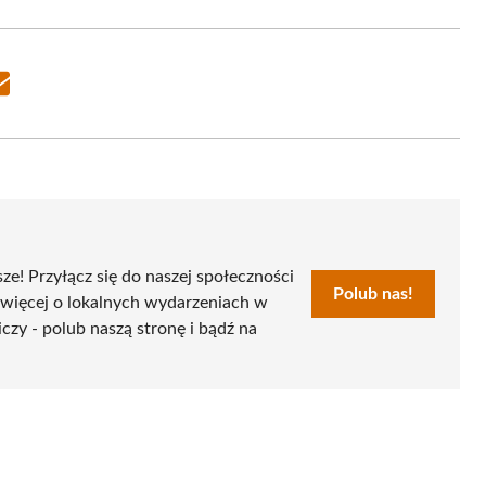
Share
on
Email
sze! Przyłącz się do naszej społeczności
Polub nas!
 więcej o lokalnych wydarzeniach w
czy - polub naszą stronę i bądź na