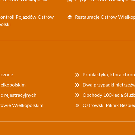
Kontroli Pojazdów Ostrów
Restauracje Ostrów Wielkop
olski
ńczone
Profilaktyka, która chr
ielkopolskim
Dwa przypadki nietrzeź
ic rejestracyjnych
Obchody 100-lecia Służ
rowie Wielkopolskim
Ostrowski Piknik Bezpie