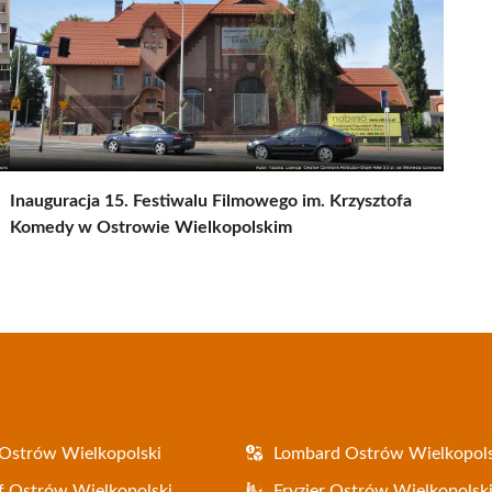
Inauguracja 15. Festiwalu Filmowego im. Krzysztofa
Komedy w Ostrowie Wielkopolskim
Ostrów Wielkopolski
Lombard Ostrów Wielkopols
f Ostrów Wielkopolski
Fryzjer Ostrów Wielkopolsk