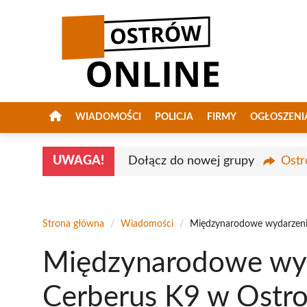
Przejdź
do
treści
WIADOMOŚCI
POLICJA
FIRMY
OGŁOSZENI
UWAGA!
Dołącz do nowej grupy
Ostr
Strona główna
/
Wiadomości
/
Międzynarodowe wydarzeni
Międzynarodowe wyd
Cerberus K9 w Ostr