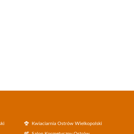
ki
Kwiaciarnia Ostrów Wielkopolski
i
Salon Kosmetyczny Ostrów