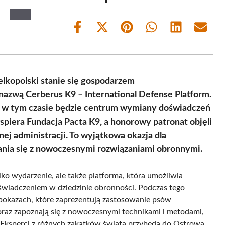
Share
Share
Share
Share
Share
Share
on
on
on
on
on
on
Facebook
X
Pinterest
WhatsApp
LinkedIn
Email
(Twitter)
lkopolski stanie się gospodarzem
zwą Cerberus K9 – International Defense Platform.
y w tym czasie będzie centrum wymiany doświadczeń
spiera Fundacja Pacta K9, a honorowy patronat objęli
nej administracji. To wyjątkowa okazja dla
ania się z nowoczesnymi rozwiązaniami obronnymi.
lko wydarzenie, ale także platforma, która umożliwia
doświadczeniem w dziedzinie obronności. Podczas tego
 pokazach, które zaprezentują zastosowanie psów
raz zapoznają się z nowoczesnymi technikami i metodami,
. Eksperci z różnych zakątków świata przybędą do Ostrowa,