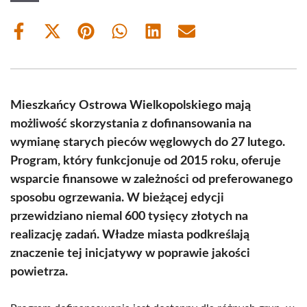
Share
Share
Share
Share
Share
Share
on
on
on
on
on
on
Facebook
X
Pinterest
WhatsApp
LinkedIn
Email
(Twitter)
Mieszkańcy Ostrowa Wielkopolskiego mają
możliwość skorzystania z dofinansowania na
wymianę starych pieców węglowych do 27 lutego.
Program, który funkcjonuje od 2015 roku, oferuje
wsparcie finansowe w zależności od preferowanego
sposobu ogrzewania. W bieżącej edycji
przewidziano niemal 600 tysięcy złotych na
realizację zadań. Władze miasta podkreślają
znaczenie tej inicjatywy w poprawie jakości
powietrza.