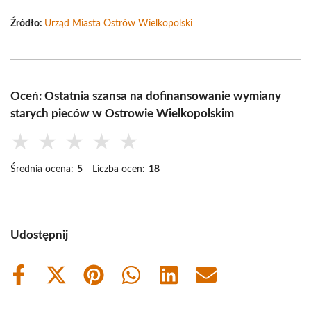
Źródło:
Urząd Miasta Ostrów Wielkopolski
Oceń: Ostatnia szansa na dofinansowanie wymiany
starych pieców w Ostrowie Wielkopolskim
★
★
★
★
★
Średnia ocena:
5
Liczba ocen:
18
Udostępnij
Share
Share
Share
Share
Share
Share
on
on
on
on
on
on
Facebook
X
Pinterest
WhatsApp
LinkedIn
Email