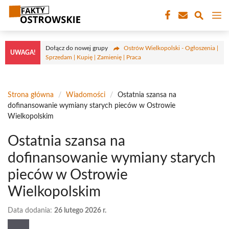
Przejdź
M
do
treści
Dołącz do nowej grupy
Ostrów Wielkopolski - Ogłoszenia |
UWAGA!
Sprzedam | Kupię | Zamienię | Praca
Strona główna
/
Wiadomości
/
Ostatnia szansa na
dofinansowanie wymiany starych pieców w Ostrowie
Wielkopolskim
Ostatnia szansa na
dofinansowanie wymiany starych
pieców w Ostrowie
Wielkopolskim
Data dodania:
26 lutego 2026 r.