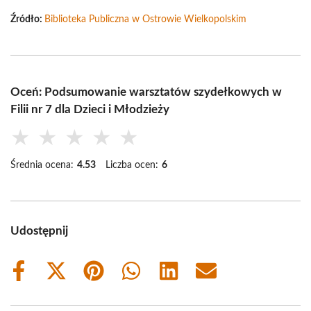
Źródło:
Biblioteka Publiczna w Ostrowie Wielkopolskim
Oceń: Podsumowanie warsztatów szydełkowych w
Filii nr 7 dla Dzieci i Młodzieży
★
★
★
★
★
Średnia ocena:
4.53
Liczba ocen:
6
Udostępnij
Share
Share
Share
Share
Share
Share
on
on
on
on
on
on
Facebook
X
Pinterest
WhatsApp
LinkedIn
Email
(Twitter)