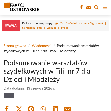
Przejdź
M
do
treści
Dołącz do nowej grupy
Ostrów Wielkopolski - Ogłoszenia |
UWAGA!
Sprzedam | Kupię | Zamienię | Praca
Strona główna
/
Wiadomości
/
Podsumowanie warsztatów
szydełkowych w Filii nr 7 dla Dzieci i Młodzieży
Podsumowanie warsztatów
szydełkowych w Filii nr 7 dla
Dzieci i Młodzieży
Data dodania:
13 czerwca 2026 r.
Share
Share
Share
Share
Share
Share