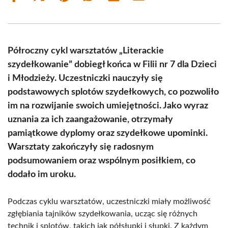
on
on
on
on
on
on
Facebook
X
Pinterest
WhatsApp
LinkedIn
Email
(Twitter)
Półroczny cykl warsztatów „Literackie
szydełkowanie” dobiegł końca w Filii nr 7 dla Dzieci
i Młodzieży. Uczestniczki nauczyły się
podstawowych splotów szydełkowych, co pozwoliło
im na rozwijanie swoich umiejętności. Jako wyraz
uznania za ich zaangażowanie, otrzymały
pamiątkowe dyplomy oraz szydełkowe upominki.
Warsztaty zakończyły się radosnym
podsumowaniem oraz wspólnym posiłkiem, co
dodało im uroku.
Podczas cyklu warsztatów, uczestniczki miały możliwość
zgłębiania tajników szydełkowania, ucząc się różnych
technik i splotów, takich jak półsłupki i słupki. Z każdym