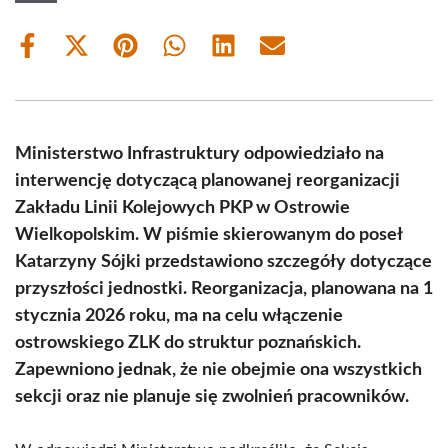
Share
Share
Share
Share
Share
Share
on
on
on
on
on
on
Facebook
X
Pinterest
WhatsApp
LinkedIn
Email
(Twitter)
Ministerstwo Infrastruktury odpowiedziało na
interwencję dotyczącą planowanej reorganizacji
Zakładu Linii Kolejowych PKP w Ostrowie
Wielkopolskim. W piśmie skierowanym do poseł
Katarzyny Sójki przedstawiono szczegóły dotyczące
przyszłości jednostki. Reorganizacja, planowana na 1
stycznia 2026 roku, ma na celu włączenie
ostrowskiego ZLK do struktur poznańskich.
Zapewniono jednak, że nie obejmie ona wszystkich
sekcji oraz nie planuje się zwolnień pracowników.