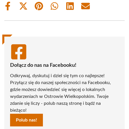
Share
Share
Share
Share
Share
Share
on
on
on
on
on
on
Facebook
X
Pinterest
WhatsApp
LinkedIn
Email
(Twitter)
Dołącz do nas na Facebooku!
Odkrywaj, dyskutuj i dziel się tym co najlepsze!
Przyłącz się do naszej społeczności na Facebooku,
gdzie możesz dowiedzieć się więcej o lokalnych
wydarzeniach w Ostrowie Wielkopolskim. Twoje
zdanie się liczy - polub naszą stronę i bądź na
bieżąco!
Polub nas!