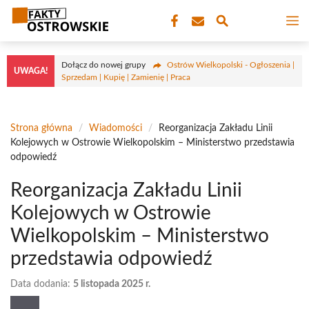
Przejdź
M
do
treści
Dołącz do nowej grupy
Ostrów Wielkopolski - Ogłoszenia |
UWAGA!
Sprzedam | Kupię | Zamienię | Praca
Strona główna
/
Wiadomości
/
Reorganizacja Zakładu Linii
Kolejowych w Ostrowie Wielkopolskim – Ministerstwo przedstawia
odpowiedź
Reorganizacja Zakładu Linii
Kolejowych w Ostrowie
Wielkopolskim – Ministerstwo
przedstawia odpowiedź
Data dodania:
5 listopada 2025 r.