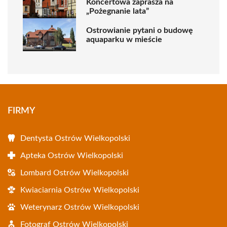
Koncertowa zaprasza na
„Pożegnanie lata”
Ostrowianie pytani o budowę
aquaparku w mieście
FIRMY
Dentysta Ostrów Wielkopolski
Apteka Ostrów Wielkopolski
Lombard Ostrów Wielkopolski
Kwiaciarnia Ostrów Wielkopolski
Weterynarz Ostrów Wielkopolski
Fotograf Ostrów Wielkopolski