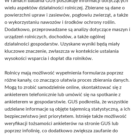
W ramach badania GUS poszukuje informacji dotyczących
wielu aspektów działalności rolniczej. Zbierane są dane o
powierzchni upraw i zasiewów, pogłowiu zwierząt, a także
o wykorzystaniu nawozów i środków ochrony roślin.
Dodatkowo, przeprowadzane są analizy dotyczące maszyn i
urządzeń rolniczych, dochodów, a także ogólnej
działalności gospodarstw. Uzyskane wyniki będą miały
kluczowe znaczenie, zwłaszcza w kontekście ustalania
wysokości wsparcia i dopłat dla rolników.
Rolnicy mają możliwość wypełnienia formularza poprzez
różne kanały, co znacząco ułatwia proces zbierania danych.
Mogą to zrobić samodzielnie online, skontaktować się z
ankieterem telefonicznie lub umówić się na spotkanie z
ankieterem w gospodarstwie. GUS podkreśla, że wszystkie
udzielane informacje są objęte tajemnicą statystyczną, a ich
bezpieczeństwo jest priorytetem. Istnieje także możliwość
weryfikacji tożsamości ankieterów na stronie GUS lub
poprzez infolinię, co dodatkowo zwiększa zaufanie do