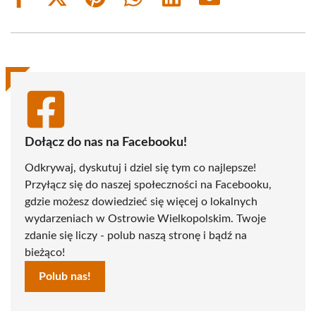
Share
Share
Share
Share
Share
Share
on
on
on
on
on
on
Facebook
X
Pinterest
WhatsApp
LinkedIn
Email
(Twitter)
Dołącz do nas na Facebooku!
Odkrywaj, dyskutuj i dziel się tym co najlepsze!
Przyłącz się do naszej społeczności na Facebooku,
gdzie możesz dowiedzieć się więcej o lokalnych
wydarzeniach w Ostrowie Wielkopolskim. Twoje
zdanie się liczy - polub naszą stronę i bądź na
bieżąco!
Polub nas!