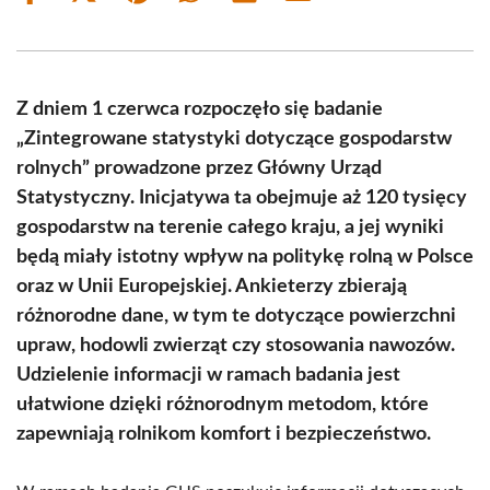
on
on
on
on
on
on
Facebook
X
Pinterest
WhatsApp
LinkedIn
Email
(Twitter)
Z dniem 1 czerwca rozpoczęło się badanie
„Zintegrowane statystyki dotyczące gospodarstw
rolnych” prowadzone przez Główny Urząd
Statystyczny. Inicjatywa ta obejmuje aż 120 tysięcy
gospodarstw na terenie całego kraju, a jej wyniki
będą miały istotny wpływ na politykę rolną w Polsce
oraz w Unii Europejskiej. Ankieterzy zbierają
różnorodne dane, w tym te dotyczące powierzchni
upraw, hodowli zwierząt czy stosowania nawozów.
Udzielenie informacji w ramach badania jest
ułatwione dzięki różnorodnym metodom, które
zapewniają rolnikom komfort i bezpieczeństwo.