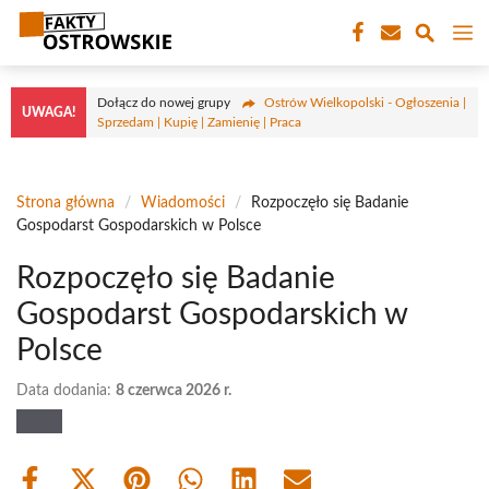
Przejdź
M
do
treści
Dołącz do nowej grupy
Ostrów Wielkopolski - Ogłoszenia |
UWAGA!
Sprzedam | Kupię | Zamienię | Praca
Strona główna
/
Wiadomości
/
Rozpoczęło się Badanie
Gospodarst Gospodarskich w Polsce
Rozpoczęło się Badanie
Gospodarst Gospodarskich w
Polsce
Data dodania:
8 czerwca 2026 r.
Share
Share
Share
Share
Share
Share