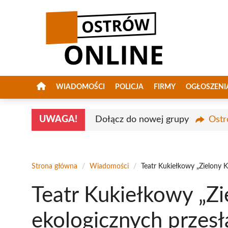
Przejdź
do
treści
WIADOMOŚCI
POLICJA
FIRMY
OGŁOSZENI
UWAGA!
Dołącz do nowej grupy
Ostr
Strona główna
/
Wiadomości
/
Teatr Kukiełkowy „Zielony 
Teatr Kukiełkowy „Zi
ekologicznych przes