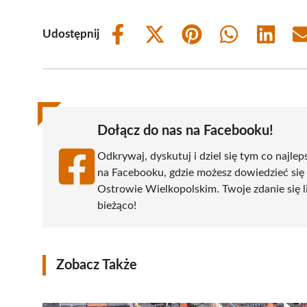
Udostępnij
Share
Share
Share
Share
Share
on
on
on
on
on
Facebook
X
Pinterest
WhatsApp
LinkedIn
(Twitter)
Dołącz do nas na Facebooku!
Odkrywaj, dyskutuj i dziel się tym co najlep
na Facebooku, gdzie możesz dowiedzieć się
Ostrowie Wielkopolskim. Twoje zdanie się li
bieżąco!
Zobacz Także