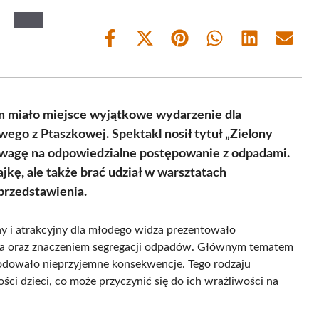
Share
Share
Share
Share
Share
Share
on
on
on
on
on
on
Facebook
X
Pinterest
WhatsApp
LinkedIn
Email
(Twitter)
 miało miejsce wyjątkowe wydarzenie dla
ego z Ptaszkowej. Spektakl nosił tytuł „Zielony
 uwagę na odpowiedzialne postępowanie z odpadami.
jkę, ale także brać udział w warsztatach
przedstawienia.
y i atrakcyjny dla młodego widza prezentowało
ka oraz znaczeniem segregacji odpadów. Głównym tematem
owodowało nieprzyjemne konsekwencje. Tego rodzaju
ści dzieci, co może przyczynić się do ich wrażliwości na