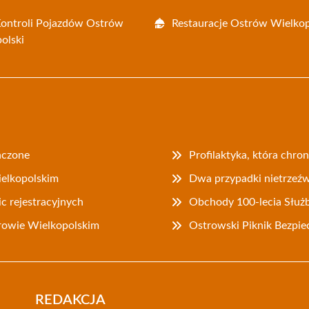
Kontroli Pojazdów Ostrów
Restauracje Ostrów Wielkop
olski
ńczone
Profilaktyka, która chr
ielkopolskim
Dwa przypadki nietrzeź
ic rejestracyjnych
Obchody 100-lecia Służ
rowie Wielkopolskim
Ostrowski Piknik Bezpie
REDAKCJA