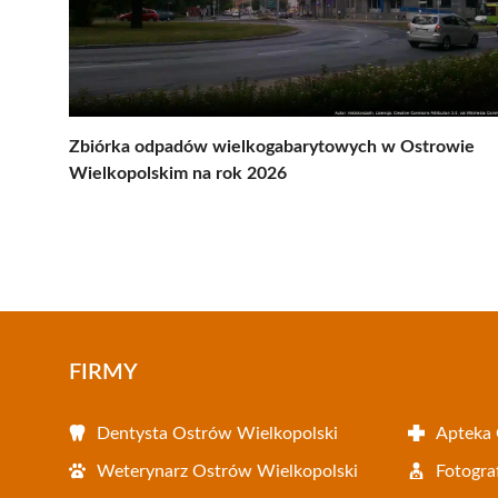
Zbiórka odpadów wielkogabarytowych w Ostrowie
Wielkopolskim na rok 2026
FIRMY
Dentysta Ostrów Wielkopolski
Apteka 
Weterynarz Ostrów Wielkopolski
Fotogra