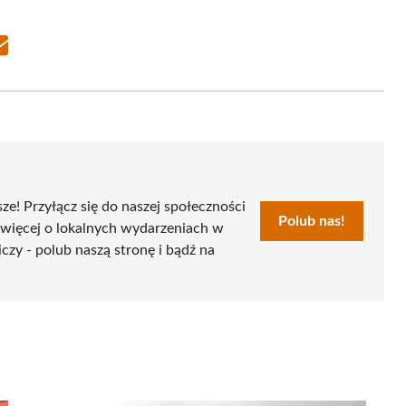
Share
on
Email
sze! Przyłącz się do naszej społeczności
Polub nas!
 więcej o lokalnych wydarzeniach w
czy - polub naszą stronę i bądź na