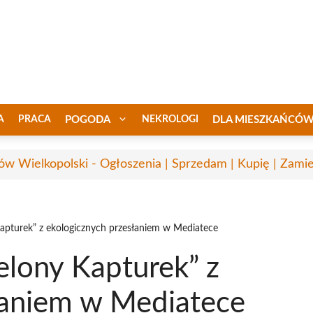
A
PRACA
POGODA
NEKROLOGI
DLA MIESZKAŃCÓ
ów Wielkopolski - Ogłoszenia | Sprzedam | Kupię | Zamie
Kapturek” z ekologicznych przesłaniem w Mediatece
elony Kapturek” z
łaniem w Mediatece