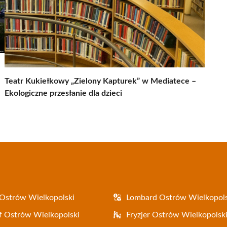
Teatr Kukiełkowy „Zielony Kapturek” w Mediatece –
Ekologiczne przesłanie dla dzieci
Ostrów Wielkopolski
Lombard Ostrów Wielkopols
f Ostrów Wielkopolski
Fryzjer Ostrów Wielkopolsk