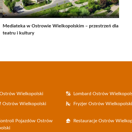
Mediateka w Ostrowie Wielkopolskim – przestrzeń dla
teatru i kultury
Ostrów Wielkopolski
Lombard Ostrów Wielkopols
f Ostrów Wielkopolski
Fryzjer Ostrów Wielkopolsk
Kontroli Pojazdów Ostrów
Restauracje Ostrów Wielkop
olski