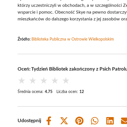
którzy uczestniczyli w obchodach, a w szczególności 
wsparcie i pomoc. Obecność Skye na pewno dostarczyła
mieszkańców do dalszego korzystania z jej zasobów or
Źródło:
Biblioteka Publiczna w Ostrowie Wielkopolskim
Oceń: Tydzień Bibliotek zakończony z Psich Patro
★
★
★
★
★
Średnia ocena:
4.75
Liczba ocen:
12
Udostępnij
Share
Share
Share
Share
Share