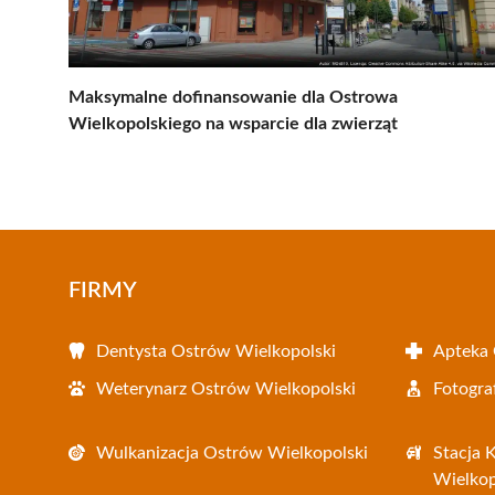
Maksymalne dofinansowanie dla Ostrowa
Wielkopolskiego na wsparcie dla zwierząt
FIRMY
Dentysta Ostrów Wielkopolski
Apteka 
Weterynarz Ostrów Wielkopolski
Fotogra
Wulkanizacja Ostrów Wielkopolski
Stacja 
Wielkop