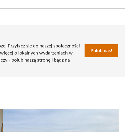
on
Email
sze! Przyłącz się do naszej społeczności
Polub nas!
 więcej o lokalnych wydarzeniach w
czy - polub naszą stronę i bądź na