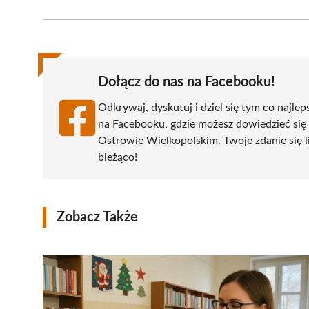
on
on
on
on
on
Facebook
X
Pinterest
WhatsApp
LinkedIn
(Twitter)
Dołącz do nas na Facebooku!
Odkrywaj, dyskutuj i dziel się tym co najlep
na Facebooku, gdzie możesz dowiedzieć się
Ostrowie Wielkopolskim. Twoje zdanie się li
bieżąco!
Zobacz Także