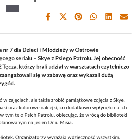
Share
Share
Share
Share
Share
Share
on
on
on
on
on
on
Facebook
X
Pinterest
WhatsApp
LinkedIn
Email
(Twitter)
a nr 7 dla Dzieci i Młodzieży w Ostrowie
ęcego serialu – Skye z Psiego Patrolu. Jej obecność
Tęcza, którzy brali udział w warsztatach czytelniczo-
 zaangażowali się w zabawę oraz wykazali dużą
zygód.
 w zajęciach, ale także zrobić pamiątkowe zdjęcia z Skye.
aki oraz kolorowe naklejki, co dodatkowo wpłynęło na ich
 w tym te o Psich Patrolu, obiecując, że wrócą do biblioteki
planowanym na jesień Dniu Misia.
bliotek. Organizatorzy wyrażają wdzięczność wszystkim,