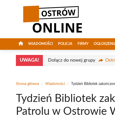
Przejdź
do
treści
WIADOMOŚCI
POLICJA
FIRMY
OGŁOSZENI
UWAGA!
Dołącz do nowej grupy
Ostr
Strona główna
/
Wiadomości
/
Tydzień Bibliotek zakończo
Tydzień Bibliotek za
Patrolu w Ostrowie 