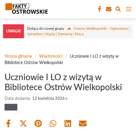
Przejdź
M
do
treści
Dołącz do nowej grupy
Ostrów Wielkopolski - Ogłoszenia |
UWAGA!
Sprzedam | Kupię | Zamienię | Praca
Strona główna
/
Wiadomości
/
Uczniowie I LO z wizytą w
Bibliotece Ostrów Wielkopolski
Uczniowie I LO z wizytą w
Bibliotece Ostrów Wielkopolski
Data dodania:
12 kwietnia 2026 r.
Share
Share
Share
Share
Share
Share
on
on
on
on
on
on
Facebook
X
Pinterest
WhatsApp
LinkedIn
Email