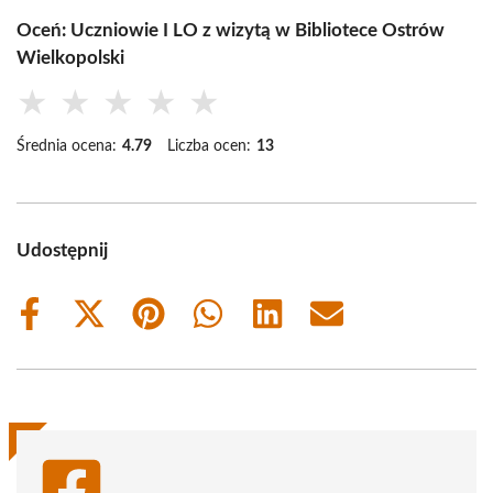
Oceń: Uczniowie I LO z wizytą w Bibliotece Ostrów
Wielkopolski
★
★
★
★
★
Średnia ocena:
4.79
Liczba ocen:
13
Udostępnij
Share
Share
Share
Share
Share
Share
on
on
on
on
on
on
Facebook
X
Pinterest
WhatsApp
LinkedIn
Email
(Twitter)