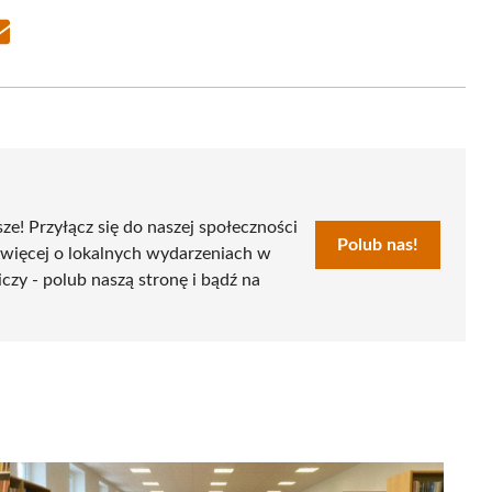
Share
on
Email
sze! Przyłącz się do naszej społeczności
Polub nas!
 więcej o lokalnych wydarzeniach w
czy - polub naszą stronę i bądź na