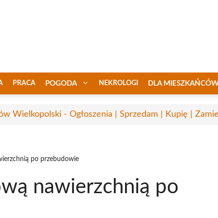
A
PRACA
POGODA
NEKROLOGI
DLA MIESZKAŃCÓ
ów Wielkopolski - Ogłoszenia | Sprzedam | Kupię | Zamie
awierzchnią po przebudowie
nową nawierzchnią po