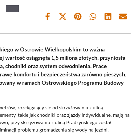
Share
Share
Share
Share
Share
Share
on
on
on
on
on
on
Facebook
X
Pinterest
WhatsApp
LinkedIn
Email
(Twitter)
skiego w Ostrowie Wielkopolskim to ważna
 wartość osiągnęła 1,5 miliona złotych, przyniosła
a, chodniki oraz system odwodnienia. Prace
oprawę komfortu i bezpieczeństwa zarówno pieszych,
alizowany w ramach Ostrowskiego Programu Budowy
trów, rozciągający się od skrzyżowania z ulicą
menty, takie jak chodniki oraz zjazdy indywidualne, mają na
owo, przy skrzyżowaniu z ulicą Prądzyńskiego został
minacji problemu gromadzenia się wody na jezdni.