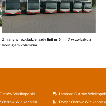
Zmiany w rozkładzie jazdy linii nr 6 i nr 7 w związku z
wyścigiem kolarskim
Ostrów Wielkopolski
Lombard Ostrów Wielkopols
f Ostrów Wielkopolski
Fryzjer Ostrów Wielkopolsk