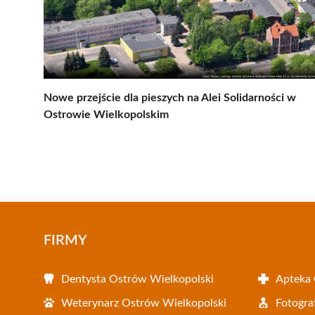
Nowe przejście dla pieszych na Alei Solidarności w
Ostrowie Wielkopolskim
FIRMY
Dentysta Ostrów Wielkopolski
Apteka 
Weterynarz Ostrów Wielkopolski
Fotogra