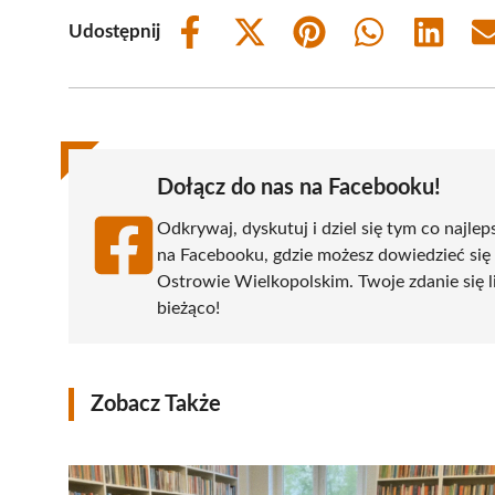
Udostępnij
Share
Share
Share
Share
Share
on
on
on
on
on
Facebook
X
Pinterest
WhatsApp
LinkedIn
(Twitter)
Dołącz do nas na Facebooku!
Odkrywaj, dyskutuj i dziel się tym co najlep
na Facebooku, gdzie możesz dowiedzieć się
Ostrowie Wielkopolskim. Twoje zdanie się li
bieżąco!
Zobacz Także