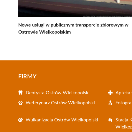
Nowe usługi w publicznym transporcie zbiorowym w
Ostrowie Wielkopolskim
FIRMY
Dentysta Ostrów Wielkopolski
Apteka 
Weterynarz Ostrów Wielkopolski
Fotogra
Wulkanizacja Ostrów Wielkopolski
Stacja 
Wielkop