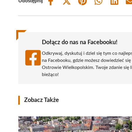
Udostępnij
Share
Share
Share
Share
Share
on
on
on
on
on
Facebook
X
Pinterest
WhatsApp
LinkedIn
(Twitter)
Dołącz do nas na Facebooku!
Odkrywaj, dyskutuj i dziel się tym co najlep
na Facebooku, gdzie możesz dowiedzieć się
Ostrowie Wielkopolskim. Twoje zdanie się li
bieżąco!
Zobacz Także