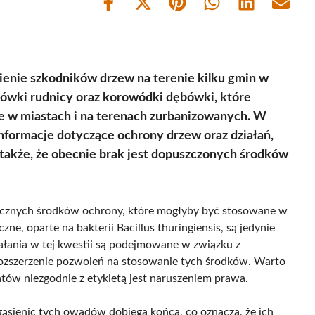
Share
Share
Share
Share
Share
Share
on
on
on
on
on
on
Facebook
X
Pinterest
WhatsApp
LinkedIn
Email
(Twitter)
enie szkodników drzew na terenie kilku gmin w
rówki rudnicy oraz korowódki dębówki, które
nie w miastach i na terenach zurbanizowanych. W
informacje dotyczące ochrony drzew oraz działań,
 także, że obecnie brak jest dopuszczonych środków
cznych środków ochrony, które mogłyby być stosowane w
e, oparte na bakterii Bacillus thuringiensis, są jedynie
ałania w tej kwestii są podejmowane w związku z
rozszerzenie pozwoleń na stosowanie tych środków. Warto
tów niezgodnie z etykietą jest naruszeniem prawa.
ąsienic tych owadów dobiega końca, co oznacza, że ich