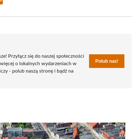
Share
on
Email
sze! Przyłącz się do naszej społeczności
Polub nas!
 więcej o lokalnych wydarzeniach w
czy - polub naszą stronę i bądź na