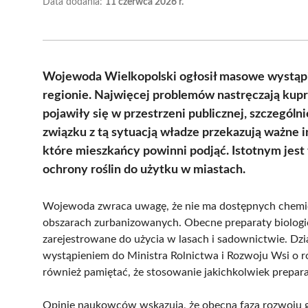
Data dodania:
11 czerwca 2026 r.
Wojewoda Wielkopolski ogłosił masowe wystąpi
regionie. Najwięcej problemów nastręczają kup
pojawiły się w przestrzeni publicznej, szczegól
związku z tą sytuacją władze przekazują ważne 
które mieszkańcy powinni podjąć. Istotnym jest
ochrony roślin do użytku w miastach.
Wojewoda zwraca uwagę, że nie ma dostępnych chemi
obszarach zurbanizowanych. Obecne preparaty biologiczn
zarejestrowane do użycia w lasach i sadownictwie. Dzi
wystąpieniem do Ministra Rolnictwa i Rozwoju Wsi o 
również pamiętać, że stosowanie jakichkolwiek prepara
Opinie naukowców wskazują, że obecna faza rozwoju g