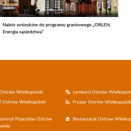
Nabór wniosków do programu grantowego „ORLEN.
Energia sąsiedztwa”
Ostrów Wielkopolski
Lombard Ostrów Wielkopols
f Ostrów Wielkopolski
Fryzjer Ostrów Wielkopolsk
Kontroli Pojazdów Ostrów
Restauracje Ostrów Wielkop
olski