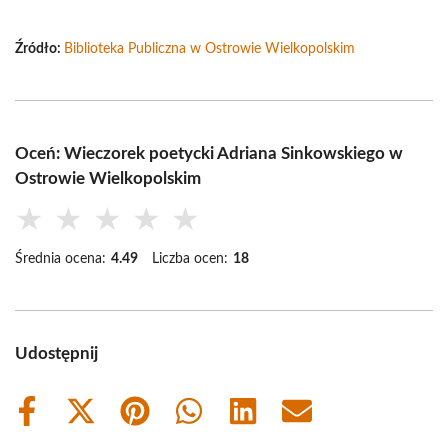
Źródło:
Biblioteka Publiczna w Ostrowie Wielkopolskim
Oceń: Wieczorek poetycki Adriana Sinkowskiego w
Ostrowie Wielkopolskim
★
★
★
★
★
Średnia ocena:
4.49
Liczba ocen:
18
Udostępnij
Share
Share
Share
Share
Share
Share
on
on
on
on
on
on