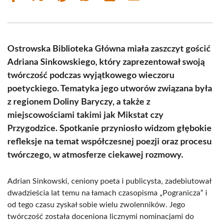
on
on
on
on
on
on
Facebook
X
Pinterest
WhatsApp
LinkedIn
Email
(Twitter)
Ostrowska Biblioteka Główna miała zaszczyt gościć
Adriana Sinkowskiego, który zaprezentował swoją
twórczość podczas wyjątkowego wieczoru
poetyckiego. Tematyka jego utworów związana była
z regionem Doliny Baryczy, a także z
miejscowościami takimi jak Mikstat czy
Przygodzice. Spotkanie przyniosło widzom głębokie
refleksje na temat współczesnej poezji oraz procesu
twórczego, w atmosferze ciekawej rozmowy.
Adrian Sinkowski, ceniony poeta i publicysta, zadebiutował
dwadzieścia lat temu na łamach czasopisma „Pogranicza” i
od tego czasu zyskał sobie wielu zwolenników. Jego
twórczość została doceniona licznymi nominacjami do