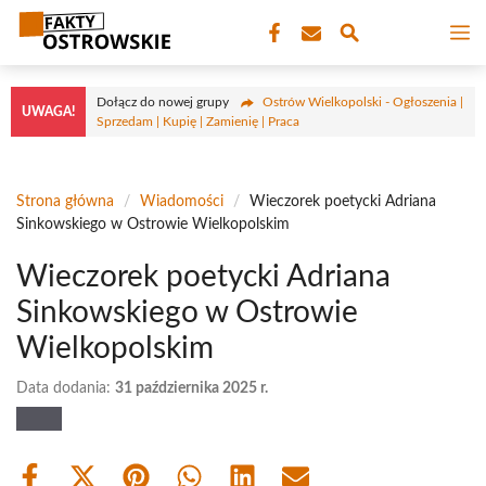
Przejdź
M
do
treści
Dołącz do nowej grupy
Ostrów Wielkopolski - Ogłoszenia |
UWAGA!
Sprzedam | Kupię | Zamienię | Praca
Strona główna
/
Wiadomości
/
Wieczorek poetycki Adriana
Sinkowskiego w Ostrowie Wielkopolskim
Wieczorek poetycki Adriana
Sinkowskiego w Ostrowie
Wielkopolskim
Data dodania:
31 października 2025 r.
Share
Share
Share
Share
Share
Share