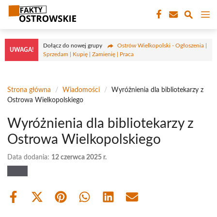
Przejdź
M
do
treści
Dołącz do nowej grupy
Ostrów Wielkopolski - Ogłoszenia |
UWAGA!
Sprzedam | Kupię | Zamienię | Praca
Strona główna
/
Wiadomości
/
Wyróżnienia dla bibliotekarzy z
Ostrowa Wielkopolskiego
Wyróżnienia dla bibliotekarzy z
Ostrowa Wielkopolskiego
Data dodania:
12 czerwca 2025 r.
Share
Share
Share
Share
Share
Share
on
on
on
on
on
on
Facebook
X
Pinterest
WhatsApp
LinkedIn
Email