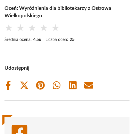
Oceń: Wyróżnienia dla bibliotekarzy z Ostrowa
Wielkopolskiego
★
★
★
★
★
Średnia ocena:
4.56
Liczba ocen:
25
Udostępnij
Share
Share
Share
Share
Share
Share
on
on
on
on
on
on
Facebook
X
Pinterest
WhatsApp
LinkedIn
Email
(Twitter)