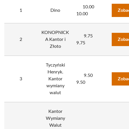
10.00
1
Dino
Zoba
10.00
KONOPNICK
9.75
2
A Kantor i
Zoba
9.75
Złoto
Tyczyński
Henryk.
9.50
3
Kantor
Zoba
9.50
wymiany
walut
Kantor
Wymiany
Walut