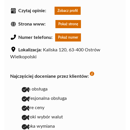
Czytaj opinie:
Zobacz profil
Strona www:
Pokaż stronę
Numer telefonu:
Pokaż numer
Lokalizacja:
Kaliska 120, 63-400 Ostrów
Wielkopolski
Najczęściej doceniane przez klientów:
miła obsługa
profesjonalna obsługa
dobre ceny
szeroki wybór walut
szybka wymiana