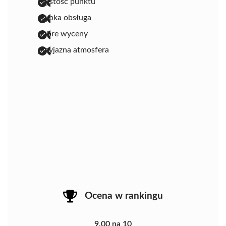
czystość punktu
szybka obsługa
dobre wyceny
przyjazna atmosfera
Ocena w rankingu
9.00 na 10