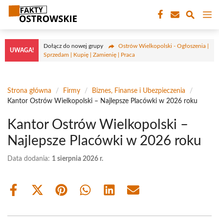
Przejdź
M
do
treści
Dołącz do nowej grupy
Ostrów Wielkopolski - Ogłoszenia |
UWAGA!
Sprzedam | Kupię | Zamienię | Praca
Strona główna
/
Firmy
/
Biznes, Finanse i Ubezpieczenia
/
Kantor Ostrów Wielkopolski – Najlepsze Placówki w 2026 roku
Kantor Ostrów Wielkopolski –
Najlepsze Placówki w 2026 roku
Data dodania:
1 sierpnia 2026 r.
Share
Share
Share
Share
Share
Share
on
on
on
on
on
on
Facebook
X
Pinterest
WhatsApp
LinkedIn
Email
(Twitter)