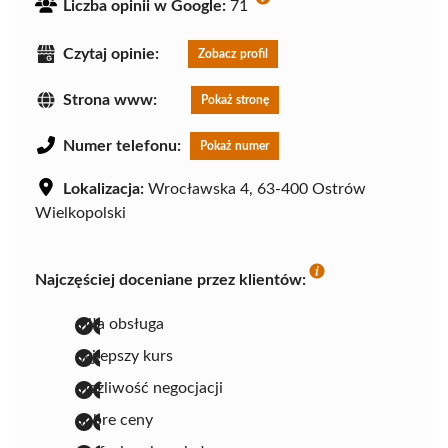
Liczba opinii w Google:
71
Czytaj opinie:
Zobacz profil
Strona www:
Pokaż stronę
Numer telefonu:
Pokaż numer
Lokalizacja:
Wrocławska 4, 63-400 Ostrów
Wielkopolski
Najczęściej doceniane przez klientów:
miła obsługa
najlepszy kurs
możliwość negocjacji
dobre ceny