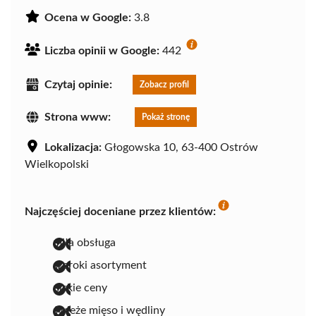
Ocena w Google:
3.8
Liczba opinii w Google:
442
Czytaj opinie:
Zobacz profil
Strona www:
Pokaż stronę
Lokalizacja:
Głogowska 10, 63-400 Ostrów
Wielkopolski
Najczęściej doceniane przez klientów:
miła obsługa
szeroki asortyment
niskie ceny
świeże mięso i wędliny