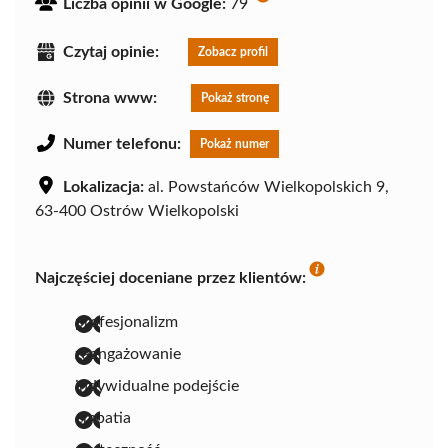
Liczba opinii w Google:
79
Czytaj opinie:
Zobacz profil
Strona www:
Pokaż stronę
Numer telefonu:
Pokaż numer
Lokalizacja:
al. Powstańców Wielkopolskich 9,
63-400 Ostrów Wielkopolski
Najczęściej doceniane przez klientów:
profesjonalizm
zaangażowanie
indywidualne podejście
empatia