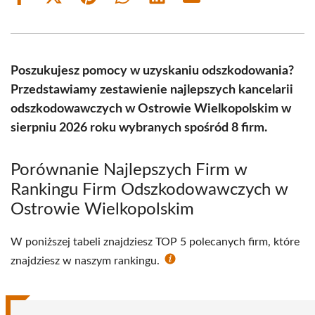
Share
Share
Share
Share
Share
Share
on
on
on
on
on
on
Facebook
X
Pinterest
WhatsApp
LinkedIn
Email
(Twitter)
Poszukujesz pomocy w uzyskaniu odszkodowania?
Przedstawiamy zestawienie najlepszych kancelarii
odszkodowawczych w Ostrowie Wielkopolskim w
sierpniu 2026 roku wybranych spośród 8 firm.
Porównanie Najlepszych Firm w
Rankingu Firm Odszkodowawczych w
Ostrowie Wielkopolskim
W poniższej tabeli znajdziesz TOP 5 polecanych firm, które
znajdziesz w naszym rankingu.