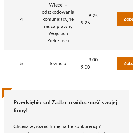
Więcej –
odszkodowania
9.25
4
komunikacyjne
Zoba
9.25
radca prawny
Wojciech
Zieleziński
9.00
5
Skyhelp
Zoba
9.00
Przedsiębiorco! Zadbaj o widoczność swojej
firmy!
Chcesz wyróżnić firmę na tle konkurencji?