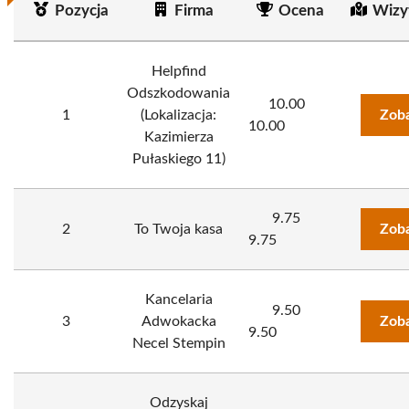
Pozycja
Firma
Ocena
Wizy
Helpfind
Odszkodowania
10.00
1
(Lokalizacja:
Zoba
10.00
Kazimierza
Pułaskiego 11)
9.75
2
To Twoja kasa
Zoba
9.75
Kancelaria
9.50
3
Adwokacka
Zoba
9.50
Necel Stempin
Odzyskaj