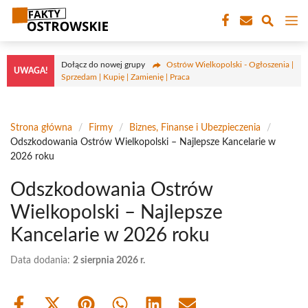
Przejdź
M
do
treści
Dołącz do nowej grupy
Ostrów Wielkopolski - Ogłoszenia |
UWAGA!
Sprzedam | Kupię | Zamienię | Praca
Strona główna
/
Firmy
/
Biznes, Finanse i Ubezpieczenia
/
Odszkodowania Ostrów Wielkopolski – Najlepsze Kancelarie w
2026 roku
Odszkodowania Ostrów
Wielkopolski – Najlepsze
Kancelarie w 2026 roku
Data dodania:
2 sierpnia 2026 r.