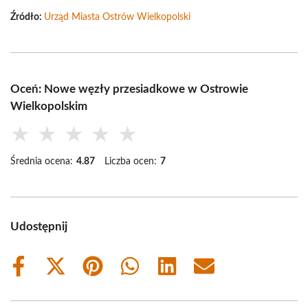
Źródło:
Urząd Miasta Ostrów Wielkopolski
Oceń: Nowe węzły przesiadkowe w Ostrowie
Wielkopolskim
★
★
★
★
★
Średnia ocena:
4.87
Liczba ocen:
7
Udostępnij
Share
Share
Share
Share
Share
Share
on
on
on
on
on
on
Facebook
X
Pinterest
WhatsApp
LinkedIn
Email
(Twitter)