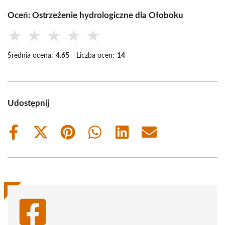
Oceń: Ostrzeżenie hydrologiczne dla Ołoboku
★
★
★
★
★
Średnia ocena:
4.65
Liczba ocen:
14
Udostępnij
Share
Share
Share
Share
Share
Share
on
on
on
on
on
on
Facebook
X
Pinterest
WhatsApp
LinkedIn
Email
(Twitter)