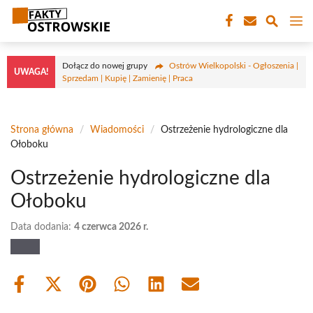
Przejdź
M
do
treści
Dołącz do nowej grupy
Ostrów Wielkopolski - Ogłoszenia |
UWAGA!
Sprzedam | Kupię | Zamienię | Praca
Strona główna
/
Wiadomości
/
Ostrzeżenie hydrologiczne dla
Ołoboku
Ostrzeżenie hydrologiczne dla
Ołoboku
Data dodania:
4 czerwca 2026 r.
Share
Share
Share
Share
Share
Share
on
on
on
on
on
on
Facebook
X
Pinterest
WhatsApp
LinkedIn
Email