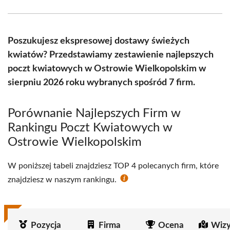
Facebook
X
Pinterest
WhatsApp
LinkedIn
Email
(Twitter)
Poszukujesz ekspresowej dostawy świeżych
kwiatów? Przedstawiamy zestawienie najlepszych
poczt kwiatowych w Ostrowie Wielkopolskim w
sierpniu 2026 roku wybranych spośród 7 firm.
Porównanie Najlepszych Firm w
Rankingu Poczt Kwiatowych w
Ostrowie Wielkopolskim
W poniższej tabeli znajdziesz TOP 4 polecanych firm, które
znajdziesz w naszym rankingu.
Pozycja
Firma
Ocena
Wizy