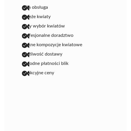
miła obsługa
świeże kwiaty
duży wybór kwiatów
profesjonalne doradztwo
piękne kompozycje kwiatowe
możliwość dostawy
dogodne płatności blik
atrakcyjne ceny