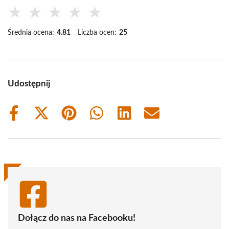
★
★
★
★
★
Średnia ocena:
4.81
Liczba ocen:
25
Udostępnij
Share
Share
Share
Share
Share
Share
on
on
on
on
on
on
Facebook
X
Pinterest
WhatsApp
LinkedIn
Email
(Twitter)
Dołącz do nas na Facebooku!