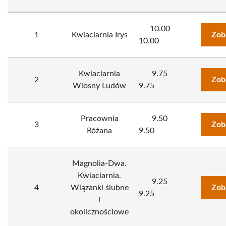
10.00
1
Kwiaciarnia Irys
Zob
10.00
Kwiaciarnia
9.75
2
Zob
Wiosny Ludów
9.75
Pracownia
9.50
3
Zob
Różana
9.50
Magnolia-Dwa.
Kwiaciarnia.
9.25
4
Wiązanki ślubne
Zob
9.25
i
okolicznościowe