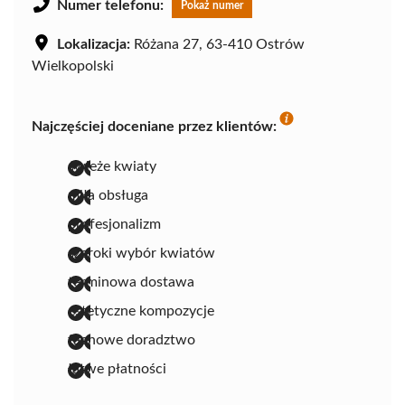
Numer telefonu:
Pokaż numer
Lokalizacja:
Różana 27, 63-410 Ostrów
Wielkopolski
Najczęściej doceniane przez klientów:
świeże kwiaty
miła obsługa
profesjonalizm
szeroki wybór kwiatów
terminowa dostawa
estetyczne kompozycje
fachowe doradztwo
łatwe płatności