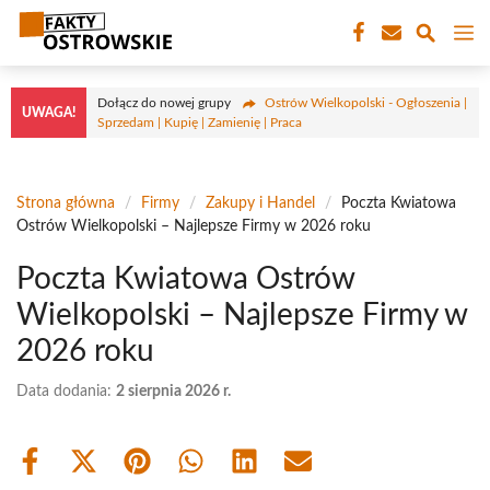
Przejdź
M
do
treści
Dołącz do nowej grupy
Ostrów Wielkopolski - Ogłoszenia |
UWAGA!
Sprzedam | Kupię | Zamienię | Praca
Strona główna
/
Firmy
/
Zakupy i Handel
/
Poczta Kwiatowa
Ostrów Wielkopolski – Najlepsze Firmy w 2026 roku
Poczta Kwiatowa Ostrów
Wielkopolski – Najlepsze Firmy w
2026 roku
Data dodania:
2 sierpnia 2026 r.
Share
Share
Share
Share
Share
Share
on
on
on
on
on
on