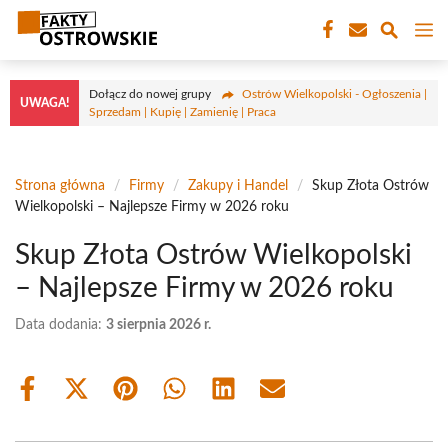
Przejdź
M
do
treści
Dołącz do nowej grupy
Ostrów Wielkopolski - Ogłoszenia |
UWAGA!
Sprzedam | Kupię | Zamienię | Praca
Strona główna
/
Firmy
/
Zakupy i Handel
/
Skup Złota Ostrów
Wielkopolski – Najlepsze Firmy w 2026 roku
Skup Złota Ostrów Wielkopolski
– Najlepsze Firmy w 2026 roku
Data dodania:
3 sierpnia 2026 r.
Share
Share
Share
Share
Share
Share
on
on
on
on
on
on
Facebook
X
Pinterest
WhatsApp
LinkedIn
Email
(Twitter)