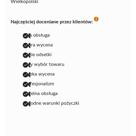
Wielkopolski
Najczęściej doceniane przez klientów:
miła obsługa
dobra wycena
niskie odsetki
duży wybór towaru
szybka wycena
profesjonalizm
rzetelna obsługa
dogodne warunki pożyczki