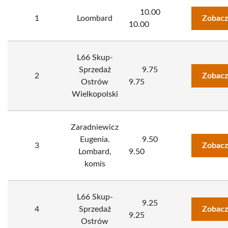
10.00
1
Loombard
Zobacz
10.00
L66 Skup-
Sprzedaż
9.75
2
Zobacz
Ostrów
9.75
Wielkopolski
Zaradniewicz
Eugenia.
9.50
3
Zobacz
Lombard,
9.50
komis
L66 Skup-
9.25
4
Sprzedaż
Zobacz
9.25
Ostrów