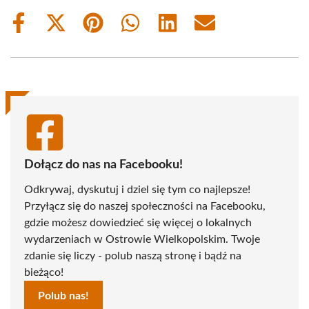
Share
Share
Share
Share
Share
Share
on
on
on
on
on
on
Facebook
X
Pinterest
WhatsApp
LinkedIn
Email
(Twitter)
Dołącz do nas na Facebooku!
Odkrywaj, dyskutuj i dziel się tym co najlepsze!
Przyłącz się do naszej społeczności na Facebooku,
gdzie możesz dowiedzieć się więcej o lokalnych
wydarzeniach w Ostrowie Wielkopolskim. Twoje
zdanie się liczy - polub naszą stronę i bądź na
bieżąco!
Polub nas!