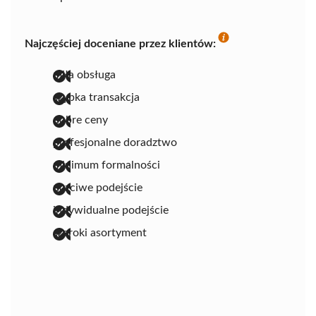
Najczęściej doceniane przez klientów:
miła obsługa
szybka transakcja
dobre ceny
profesjonalne doradztwo
minimum formalności
uczciwe podejście
indywidualne podejście
szeroki asortyment