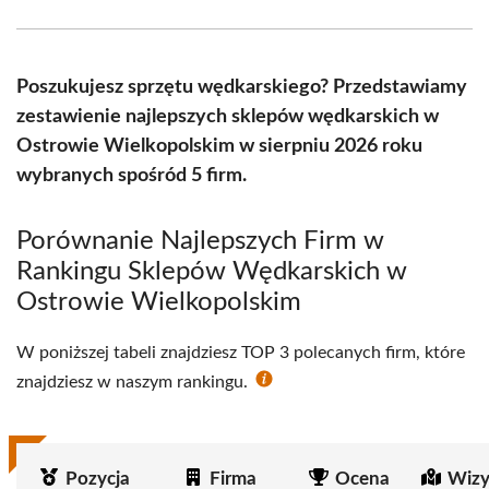
Facebook
X
Pinterest
WhatsApp
LinkedIn
Email
(Twitter)
Poszukujesz sprzętu wędkarskiego? Przedstawiamy
zestawienie najlepszych sklepów wędkarskich w
Ostrowie Wielkopolskim w sierpniu 2026 roku
wybranych spośród 5 firm.
Porównanie Najlepszych Firm w
Rankingu Sklepów Wędkarskich w
Ostrowie Wielkopolskim
W poniższej tabeli znajdziesz TOP 3 polecanych firm, które
znajdziesz w naszym rankingu.
Pozycja
Firma
Ocena
Wizy