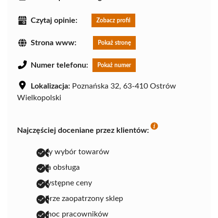
Czytaj opinie:
Zobacz profil
Strona www:
Pokaż stronę
Numer telefonu:
Pokaż numer
Lokalizacja:
Poznańska 32, 63-410 Ostrów
Wielkopolski
Najczęściej doceniane przez klientów:
duży wybór towarów
miła obsługa
przystępne ceny
dobrze zaopatrzony sklep
pomoc pracowników