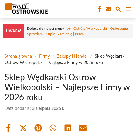
Przejdź
M
do
treści
Dołącz do nowej grupy
Ostrów Wielkopolski - Ogłoszenia |
UWAGA!
Sprzedam | Kupię | Zamienię | Praca
Strona główna
/
Firmy
/
Zakupy i Handel
/
Sklep Wędkarski
Ostrów Wielkopolski – Najlepsze Firmy w 2026 roku
Sklep Wędkarski Ostrów
Wielkopolski – Najlepsze Firmy w
2026 roku
Data dodania:
3 sierpnia 2026 r.
Share
Share
Share
Share
Share
Share
on
on
on
on
on
on