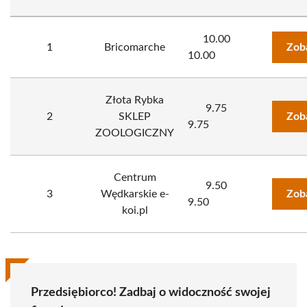
10.00
1
Bricomarche
Zob
10.00
Złota Rybka
9.75
2
SKLEP
Zob
9.75
ZOOLOGICZNY
Centrum
9.50
3
Wędkarskie e-
Zob
9.50
koi.pl
Przedsiębiorco! Zadbaj o widoczność swojej