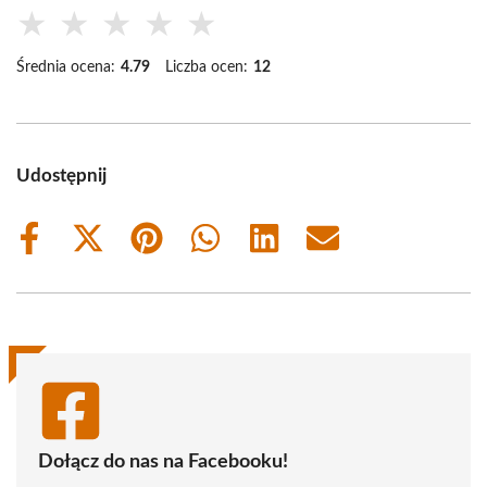
★
★
★
★
★
Średnia ocena:
4.79
Liczba ocen:
12
Udostępnij
Share
Share
Share
Share
Share
Share
on
on
on
on
on
on
Facebook
X
Pinterest
WhatsApp
LinkedIn
Email
(Twitter)
Dołącz do nas na Facebooku!