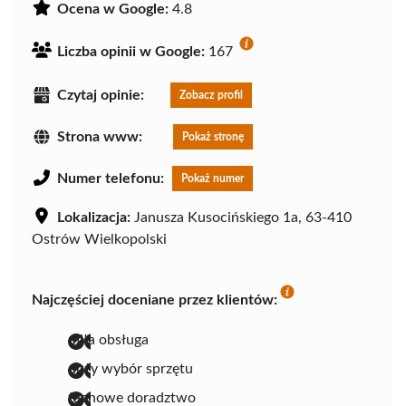
Ocena w Google:
4.8
Liczba opinii w Google:
167
Czytaj opinie:
Zobacz profil
Strona www:
Pokaż stronę
Numer telefonu:
Pokaż numer
Lokalizacja:
Janusza Kusocińskiego 1a, 63-410
Ostrów Wielkopolski
Najczęściej doceniane przez klientów:
miła obsługa
duży wybór sprzętu
fachowe doradztwo