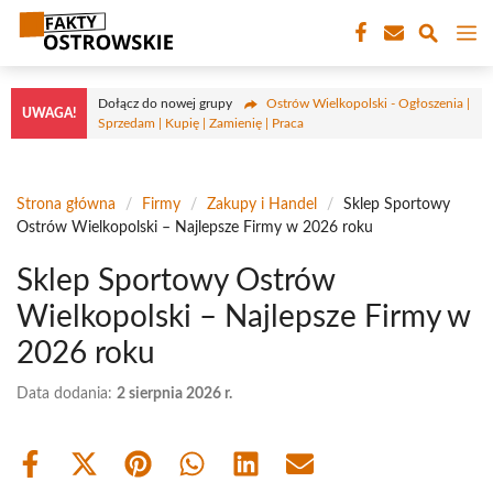
Przejdź
M
do
treści
Dołącz do nowej grupy
Ostrów Wielkopolski - Ogłoszenia |
UWAGA!
Sprzedam | Kupię | Zamienię | Praca
Strona główna
/
Firmy
/
Zakupy i Handel
/
Sklep Sportowy
Ostrów Wielkopolski – Najlepsze Firmy w 2026 roku
Sklep Sportowy Ostrów
Wielkopolski – Najlepsze Firmy w
2026 roku
Data dodania:
2 sierpnia 2026 r.
Share
Share
Share
Share
Share
Share
on
on
on
on
on
on