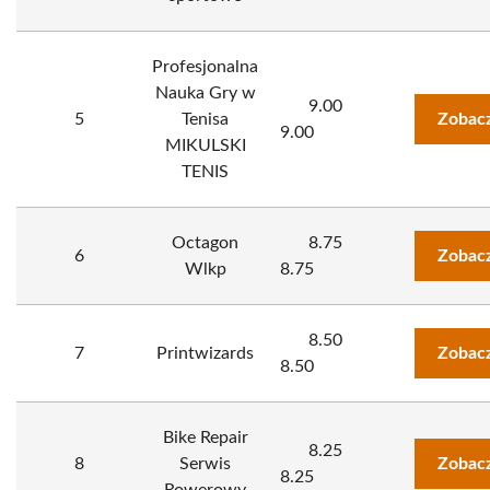
Profesjonalna
Nauka Gry w
9.00
5
Tenisa
Zobacz
9.00
MIKULSKI
TENIS
Octagon
8.75
6
Zobacz
Wlkp
8.75
8.50
7
Printwizards
Zobacz
8.50
Bike Repair
8.25
8
Serwis
Zobacz
8.25