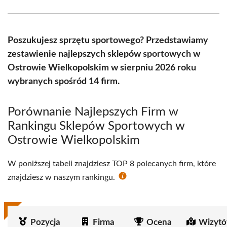
Facebook
X
Pinterest
WhatsApp
LinkedIn
Email
(Twitter)
Poszukujesz sprzętu sportowego? Przedstawiamy
zestawienie najlepszych sklepów sportowych w
Ostrowie Wielkopolskim w sierpniu 2026 roku
wybranych spośród 14 firm.
Porównanie Najlepszych Firm w
Rankingu Sklepów Sportowych w
Ostrowie Wielkopolskim
W poniższej tabeli znajdziesz TOP 8 polecanych firm, które
znajdziesz w naszym rankingu.
Pozycja
Firma
Ocena
Wizytó