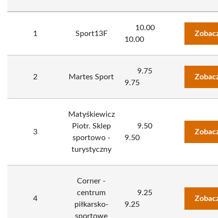
10.00
1
Sport13F
Zobacz
10.00
9.75
2
Martes Sport
Zobacz
9.75
Matyśkiewicz
Piotr. Sklep
9.50
3
Zobacz
sportowo -
9.50
turystyczny
Corner -
centrum
9.25
4
Zobacz
piłkarsko-
9.25
sportowe