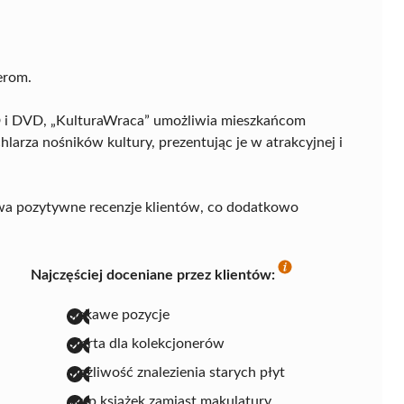
erom.
 CD i DVD, „KulturaWraca” umożliwia mieszkańcom
arza nośników kultury, prezentując je w atrakcyjnej i
ywa pozytywne recenzje klientów, co dodatkowo
Najczęściej doceniane przez klientów:
ciekawe pozycje
oferta dla kolekcjonerów
możliwość znalezienia starych płyt
skup książek zamiast makulatury