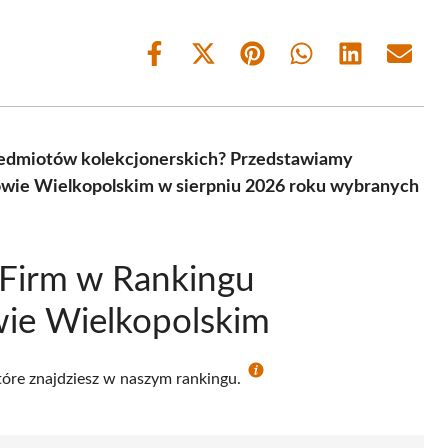
Share
Share
Share
Share
Share
Share
on
on
on
on
on
on
Facebook
X
Pinterest
WhatsApp
LinkedIn
Email
(Twitter)
rzedmiotów kolekcjonerskich? Przedstawiamy
owie Wielkopolskim w sierpniu 2026 roku wybranych
 Firm w Rankingu
ie Wielkopolskim
które znajdziesz w naszym rankingu.