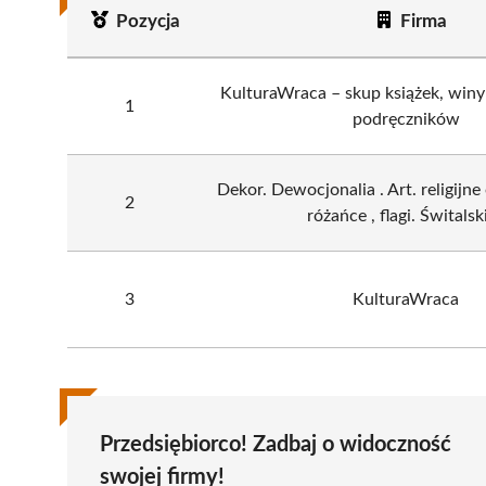
Pozycja
Firma
KulturaWraca – skup książek, winyli
1
podręczników
Dekor. Dewocjonalia . Art. religijne 
2
różańce , flagi. Świtalski
3
KulturaWraca
Przedsiębiorco! Zadbaj o widoczność
swojej firmy!