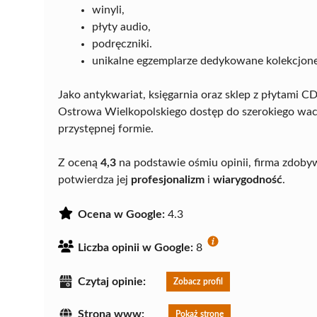
winyli,
płyty audio,
podręczniki.
unikalne egzemplarze dedykowane kolekcjon
Jako antykwariat, księgarnia oraz sklep z płytami
Ostrowa Wielkopolskiego dostęp do szerokiego wachl
przystępnej formie.
Z oceną
4,3
na podstawie ośmiu opinii, firma zdob
potwierdza jej
profesjonalizm
i
wiarygodność
.
Ocena w Google:
4.3
Liczba opinii w Google:
8
Czytaj opinie:
Zobacz profil
Strona www:
Pokaż stronę