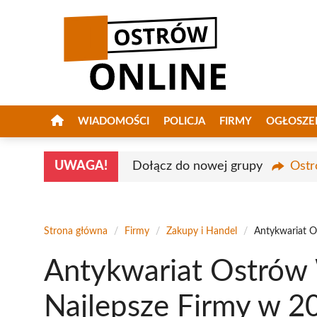
Przejdź
do
treści
WIADOMOŚCI
POLICJA
FIRMY
OGŁOSZE
UWAGA!
Dołącz do nowej grupy
Ostr
Strona główna
/
Firmy
/
Zakupy i Handel
/
Antykwariat O
Antykwariat Ostrów 
Najlepsze Firmy w 2