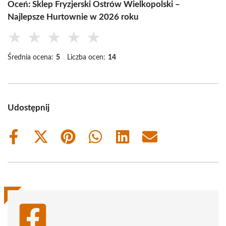
Oceń: Sklep Fryzjerski Ostrów Wielkopolski –
Najlepsze Hurtownie w 2026 roku
★
★
★
★
★
Średnia ocena:
5
Liczba ocen:
14
Udostępnij
Share
Share
Share
Share
Share
Share
on
on
on
on
on
on
Facebook
X
Pinterest
WhatsApp
LinkedIn
Email
(Twitter)