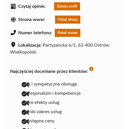
Czytaj opinie:
Zobacz profil
Strona www:
Pokaż stronę
Numer telefonu:
Pokaż numer
Lokalizacja:
Partyzancka 6/1, 63-400 Ostrów
Wielkopolski
Najczęściej doceniane przez klientów:
miła i sympatyczna obsługa
profesjonalizm i kompetencje
dobre efekty usług
szeroki zakres usług
przystępne ceny