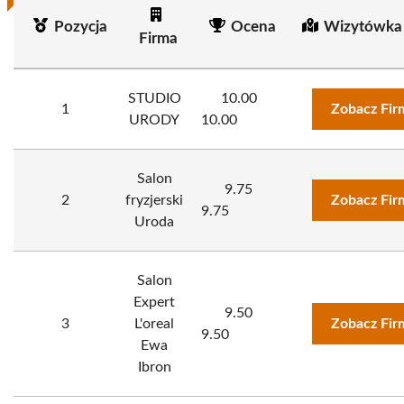
Pozycja
Ocena
Wizytówka
Firma
STUDIO
10.00
1
Zobacz Fir
URODY
10.00
Salon
9.75
2
fryzjerski
Zobacz Fir
9.75
Uroda
Salon
Expert
9.50
3
L'oreal
Zobacz Fir
9.50
Ewa
Ibron