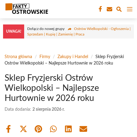
Przejdź
M
do
treści
Dołącz do nowej grupy
Ostrów Wielkopolski - Ogłoszenia |
UWAGA!
Sprzedam | Kupię | Zamienię | Praca
Strona główna
/
Firmy
/
Zakupy i Handel
/
Sklep Fryzjerski
Ostrów Wielkopolski – Najlepsze Hurtownie w 2026 roku
Sklep Fryzjerski Ostrów
Wielkopolski – Najlepsze
Hurtownie w 2026 roku
Data dodania:
2 sierpnia 2026 r.
Share
Share
Share
Share
Share
Share
on
on
on
on
on
on