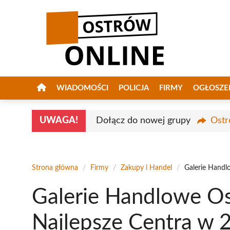
Przejdź
do
treści
WIADOMOŚCI
POLICJA
FIRMY
OGŁOSZE
UWAGA!
Dołącz do nowej grupy
Ostr
Strona główna
/
Firmy
/
Zakupy i Handel
/
Galerie Handl
Galerie Handlowe Os
Najlepsze Centra w 