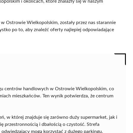
opolskim i okolicach, które znalazły się w naszym
 w Ostrowie Wielkopolskim, zostały przez nas starannie
ystko po to, aby znaleźć oferty najlepiej odpowiadające
ngu centrów handlowych w Ostrowie Wielkopolskim, co
piniach mieszkańców. Ten wynik potwierdza, że centrum
ń, w której znajduje się zarówno duży supermarket, jak i
ię przestronnością i dbałością o czystość. Strefa
a odwiedzający mogą korzystać z dużego parkingu,