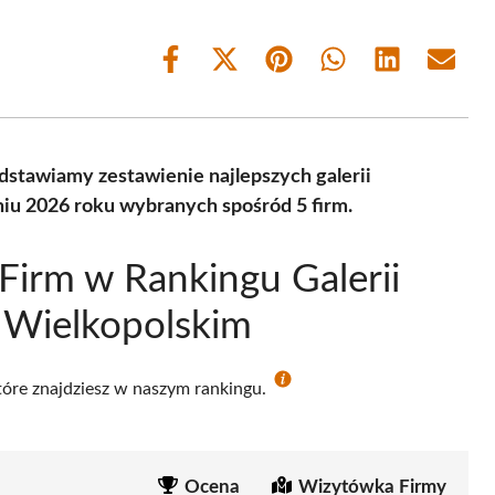
Share
Share
Share
Share
Share
Share
on
on
on
on
on
on
Facebook
X
Pinterest
WhatsApp
LinkedIn
Email
(Twitter)
dstawiamy zestawienie najlepszych galerii
iu 2026 roku wybranych spośród 5 firm.
Firm w Rankingu Galerii
Wielkopolskim
które znajdziesz w naszym rankingu.
Ocena
Wizytówka Firmy